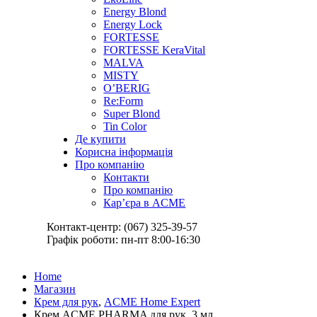
Energy Blond
Energy Lock
FORTESSE
FORTESSE KeraVital
MALVA
MISTY
O’BERIG
Re:Form
Super Blond
Tin Color
Де купити
Корисна інформація
Про компанію
Контакти
Про компанію
Кар’єра в ACME
Контакт-центр: (067) 325-39-57
Графік роботи: пн-пт 8:00-16:30
Home
Магазин
Крем для рук
,
ACME Home Expert
Крем ACME PHARMA для рук, 3 мл