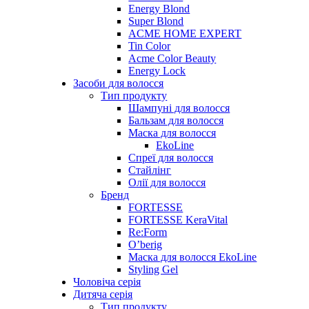
Energy Blond
Super Blond
ACME HOME EXPERT
Tin Color
Acme Color Beauty
Energy Lock
Засоби для волосся
Тип продукту
Шампуні для волосся
Бальзам для волосся
Маска для волосся
EkoLine
Спреї для волосся
Стайлінг
Олії для волосся
Бренд
FORTESSE
FORTESSE KeraVital
Re:Form
O’berig
Маска для волосся EkoLine
Styling Gel
Чоловіча серія
Дитяча серія
Тип продукту