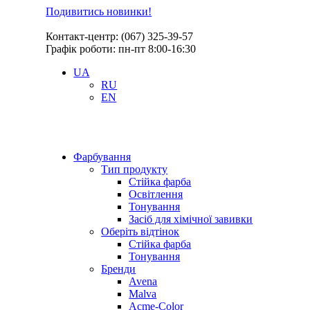
Подивитись новинки!
Контакт-центр: (067) 325-39-57
Графік роботи: пн-пт 8:00-16:30
UA
RU
EN
Фарбування
Тип продукту
Стійка фарба
Освітлення
Тонування
Засіб для хімічної завивки
Оберіть відтінок
Стійка фарба
Тонування
Бренди
Avena
Malva
Acme-Color