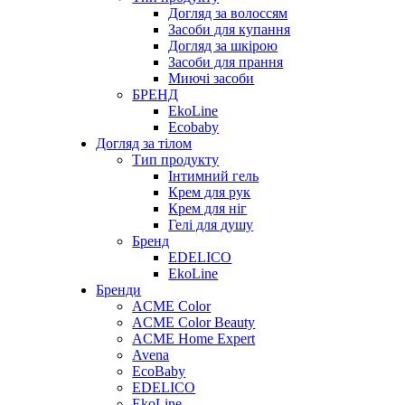
Догляд за волоссям
Засоби для купання
Догляд за шкірою
Засоби для прання
Миючі засоби
БРЕНД
EkoLine
Ecobaby
Догляд за тілом
Тип продукту
Інтимний гель
Крем для рук
Крем для ніг
Гелі для душу
Бренд
EDELICO
EkoLine
Бренди
ACME Color
ACME Color Beauty
ACME Home Expert
Avena
EcoBaby
EDELICO
EkoLine