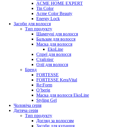
ACME HOME EXPERT
Tin Color
Acme Color Beauty
Energy Lock
Засоби для волосся
Тип продукту
Шампуні для волосся
Бальзам для волосся
Маска для волосся
EkoLine
Спреї для волосся
Стайлінг
Олії для волосся
Бренд
FORTESSE
FORTESSE KeraVital
Re:Form
O’berig
Маска для волосся EkoLine
Styling Gel
Чоловіча серія
Дитяча серія
Тип продукту
Догляд за волоссям
Засоби для купання