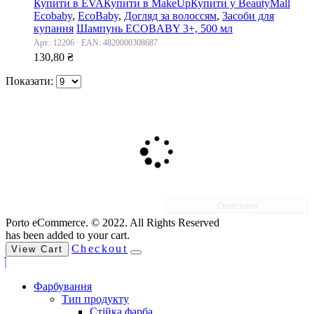
Купити в EVA
Купити в MakeUp
Купити у BeautyMall
Ecobaby
,
EcoBaby
,
Догляд за волоссям
,
Засоби для
купання
Шампунь ECOBABY 3+, 500 мл
Арт.: 12206 · EAN: 4820000308687
130,80
₴
Показати:
Очистити
Porto eCommerce. © 2022. All Rights Reserved
has been added to your cart.
Checkout
View Cart
Фарбування
Тип продукту
Стійка фарба