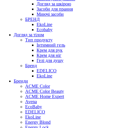
Догляд за шкірою
Засоби для прання
Миючі засоби
БРЕНД
EkoLine
Ecobaby
Догляд за тілом
Тип продукту
Інтимний гель
Крем для рук
Крем для ніг
Гелі для душу
Бренд
EDELICO
EkoLine
Бренди
ACME Color
ACME Color Beauty
ACME Home Expert
Avena
EcoBaby
EDELICO
EkoLine
Energy Blond
Energy Lock