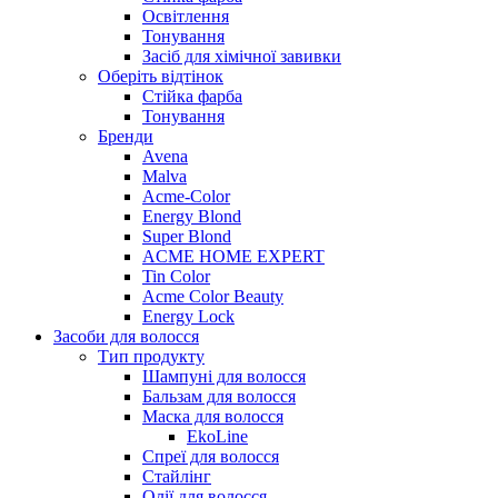
Освітлення
Тонування
Засіб для хімічної завивки
Оберіть відтінок
Стійка фарба
Тонування
Бренди
Avena
Malva
Acme-Color
Energy Blond
Super Blond
ACME HOME EXPERT
Tin Color
Acme Color Beauty
Energy Lock
Засоби для волосся
Тип продукту
Шампуні для волосся
Бальзам для волосся
Маска для волосся
EkoLine
Спреї для волосся
Стайлінг
Олії для волосся