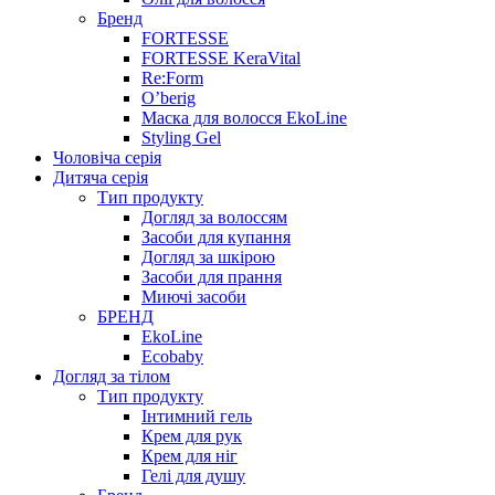
Бренд
FORTESSE
FORTESSE KeraVital
Re:Form
O’berig
Маска для волосся EkoLine
Styling Gel
Чоловіча серія
Дитяча серія
Тип продукту
Догляд за волоссям
Засоби для купання
Догляд за шкірою
Засоби для прання
Миючі засоби
БРЕНД
EkoLine
Ecobaby
Догляд за тілом
Тип продукту
Інтимний гель
Крем для рук
Крем для ніг
Гелі для душу