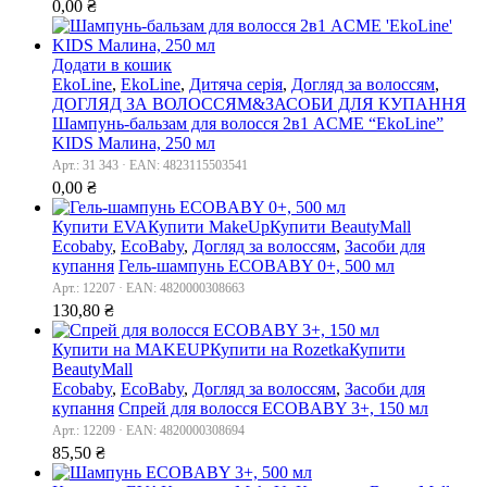
0,00
₴
Додати в кошик
EkoLine
,
EkoLine
,
Дитяча серія
,
Догляд за волоссям
,
ДОГЛЯД ЗА ВОЛОССЯМ&ЗАСОБИ ДЛЯ КУПАННЯ
Шампунь-бальзам для волосся 2в1 ACME “EkoLine”
KIDS Малина, 250 мл
Арт.: 31 343 · EAN: 4823115503541
0,00
₴
Купити EVA
Купити MakeUp
Купити BeautyMall
Ecobaby
,
EcoBaby
,
Догляд за волоссям
,
Засоби для
купання
Гель-шампунь ECOBABY 0+, 500 мл
Арт.: 12207 · EAN: 4820000308663
130,80
₴
Купити на MAKEUP
Купити на Rozetka
Купити
BeautyMall
Ecobaby
,
EcoBaby
,
Догляд за волоссям
,
Засоби для
купання
Спрей для волосся ECOBABY 3+, 150 мл
Арт.: 12209 · EAN: 4820000308694
85,50
₴