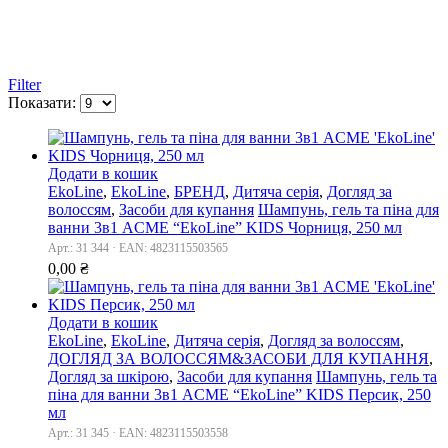
Filter
Показати:
Додати в кошик
EkoLine
,
EkoLine
,
БРЕНД
,
Дитяча серія
,
Догляд за
волоссям
,
Засоби для купання
Шампунь, гель та піна для
ванни 3в1 ACME “EkoLine” KIDS Чорниця, 250 мл
Арт.: 31 344 · EAN: 4823115503565
0,00
₴
Додати в кошик
EkoLine
,
EkoLine
,
Дитяча серія
,
Догляд за волоссям
,
ДОГЛЯД ЗА ВОЛОССЯМ&ЗАСОБИ ДЛЯ КУПАННЯ
,
Догляд за шкірою
,
Засоби для купання
Шампунь, гель та
піна для ванни 3в1 ACME “EkoLine” KIDS Персик, 250
мл
Арт.: 31 345 · EAN: 4823115503558