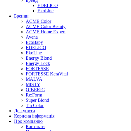
Бренд
EDELICO
EkoLine
Бренди
ACME Color
ACME Color Beauty
ACME Home Expert
Avena
EcoBaby
EDELICO
EkoLine
Energy Blond
Energy Lock
FORTESSE
FORTESSE KeraVital
MALVA
MISTY
O’BERIG
Re:Form
Super Blond
Tin Color
Де купити
Корисна інформація
Про компанію
Контакти