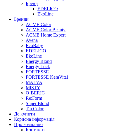
Бренд
EDELICO
EkoLine
Бренди
ACME Color
ACME Color Beauty
ACME Home Expert
Avena
EcoBaby
EDELICO
EkoLine
Energy Blond
Energy Lock
FORTESSE
FORTESSE KeraVital
MALVA
MISTY
O’BERIG
Re:Form
Super Blond
Tin Color
Де купити
Корисна інформація
Про компанію
Контакти