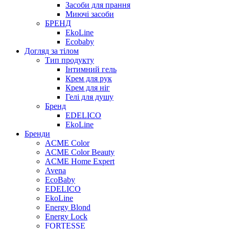
Засоби для прання
Миючі засоби
БРЕНД
EkoLine
Ecobaby
Догляд за тілом
Тип продукту
Інтимний гель
Крем для рук
Крем для ніг
Гелі для душу
Бренд
EDELICO
EkoLine
Бренди
ACME Color
ACME Color Beauty
ACME Home Expert
Avena
EcoBaby
EDELICO
EkoLine
Energy Blond
Energy Lock
FORTESSE