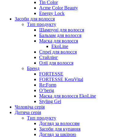
Tin Color
Acme Color Beauty
Energy Lock
Засоби для волосся
Тип продукту
Шампуні для волосся
Бальзам для волосся
Маска для волосся
EkoLine
Спреї для волосся
Стайлінг
Олії для волосся
Бренд
FORTESSE
FORTESSE KeraVital
Re:Form
O’berig
Маска для волосся EkoLine
Styling Gel
Чоловіча серія
Дитяча серія
Тип продукту
Догляд за волоссям
Засоби для купання
Догляд за шкірою