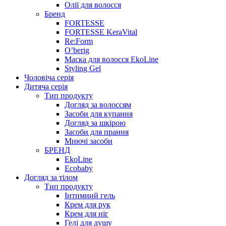
Олії для волосся
Бренд
FORTESSE
FORTESSE KeraVital
Re:Form
O’berig
Маска для волосся EkoLine
Styling Gel
Чоловіча серія
Дитяча серія
Тип продукту
Догляд за волоссям
Засоби для купання
Догляд за шкірою
Засоби для прання
Миючі засоби
БРЕНД
EkoLine
Ecobaby
Догляд за тілом
Тип продукту
Інтимний гель
Крем для рук
Крем для ніг
Гелі для душу