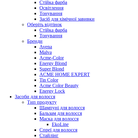
Стійка фарба
Освітлення
Тонування
Засіб для хімічної завивки
Оберіть відтінок
Стійка фарба
Тонування
Бренди
Avena
Malva
Acme-Color
Energy Blond
Super Blond
ACME HOME EXPERT
Tin Color
Acme Color Beauty
Energy Lock
Засоби для волосся
Тип продукту
Шампуні для волосся
Бальзам для волосся
Маска для волосся
EkoLine
Спреї для волосся
Стайлінг