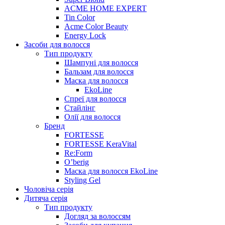
ACME HOME EXPERT
Tin Color
Acme Color Beauty
Energy Lock
Засоби для волосся
Тип продукту
Шампуні для волосся
Бальзам для волосся
Маска для волосся
EkoLine
Спреї для волосся
Стайлінг
Олії для волосся
Бренд
FORTESSE
FORTESSE KeraVital
Re:Form
O’berig
Маска для волосся EkoLine
Styling Gel
Чоловіча серія
Дитяча серія
Тип продукту
Догляд за волоссям