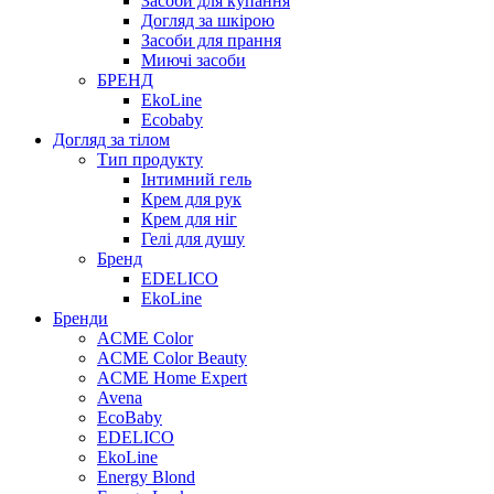
Засоби для купання
Догляд за шкірою
Засоби для прання
Миючі засоби
БРЕНД
EkoLine
Ecobaby
Догляд за тілом
Тип продукту
Інтимний гель
Крем для рук
Крем для ніг
Гелі для душу
Бренд
EDELICO
EkoLine
Бренди
ACME Color
ACME Color Beauty
ACME Home Expert
Avena
EcoBaby
EDELICO
EkoLine
Energy Blond