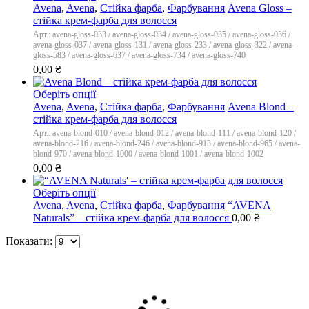
Avena
,
Avena
,
Стійка фарба
,
Фарбування
Avena Gloss –
стійка крем-фарба для волосся
Арт.: avena-gloss-033 / avena-gloss-034 / avena-gloss-035 / avena-gloss-036 /
avena-gloss-037 / avena-gloss-131 / avena-gloss-233 / avena-gloss-322 / avena-
gloss-583 / avena-gloss-637 / avena-gloss-734 / avena-gloss-740
0,00
₴
Оберіть опції
Avena
,
Avena
,
Стійка фарба
,
Фарбування
Avena Blond –
стійка крем-фарба для волосся
Арт.: avena-blond-010 / avena-blond-012 / avena-blond-111 / avena-blond-120 /
avena-blond-216 / avena-blond-246 / avena-blond-913 / avena-blond-965 / avena-
blond-970 / avena-blond-1000 / avena-blond-1001 / avena-blond-1002
0,00
₴
Оберіть опції
Avena
,
Avena
,
Стійка фарба
,
Фарбування
“AVENA
Naturals” – стійка крем-фарба для волосся
0,00
₴
Показати: