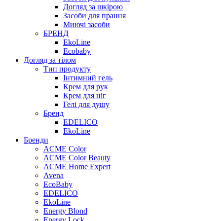
Догляд за шкірою
Засоби для прання
Миючі засоби
БРЕНД
EkoLine
Ecobaby
Догляд за тілом
Тип продукту
Інтимний гель
Крем для рук
Крем для ніг
Гелі для душу
Бренд
EDELICO
EkoLine
Бренди
ACME Color
ACME Color Beauty
ACME Home Expert
Avena
EcoBaby
EDELICO
EkoLine
Energy Blond
Energy Lock