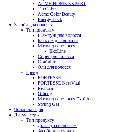
ACME HOME EXPERT
Tin Color
Acme Color Beauty
Energy Lock
Засоби для волосся
Тип продукту
Шампуні для волосся
Бальзам для волосся
Маска для волосся
EkoLine
Спреї для волосся
Стайлінг
Олії для волосся
Бренд
FORTESSE
FORTESSE KeraVital
Re:Form
O’berig
Маска для волосся EkoLine
Styling Gel
Чоловіча серія
Дитяча серія
Тип продукту
Догляд за волоссям
Засоби для купання