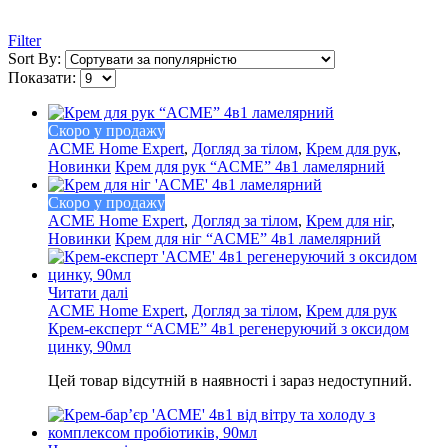
Filter
Sort By:
Показати:
Скоро у продажу
ACME Home Expert
,
Догляд за тілом
,
Крем для рук
,
Новинки
Крем для рук “ACME” 4в1 ламелярний
Скоро у продажу
ACME Home Expert
,
Догляд за тілом
,
Крем для ніг
,
Новинки
Крем для ніг “ACME” 4в1 ламелярний
Читати далі
ACME Home Expert
,
Догляд за тілом
,
Крем для рук
Крем-експерт “ACME” 4в1 регенеруючий з оксидом
цинку, 90мл
Цей товар відсутній в наявності і зараз недоступний.