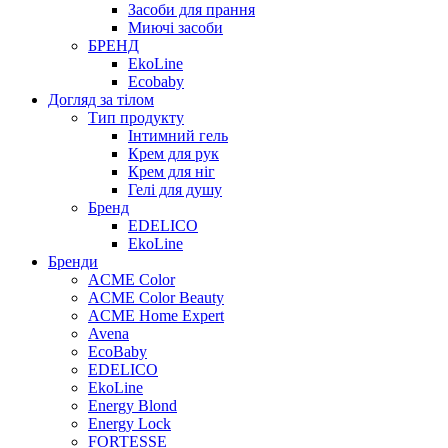
Засоби для прання
Миючі засоби
БРЕНД
EkoLine
Ecobaby
Догляд за тілом
Тип продукту
Інтимний гель
Крем для рук
Крем для ніг
Гелі для душу
Бренд
EDELICO
EkoLine
Бренди
ACME Color
ACME Color Beauty
ACME Home Expert
Avena
EcoBaby
EDELICO
EkoLine
Energy Blond
Energy Lock
FORTESSE