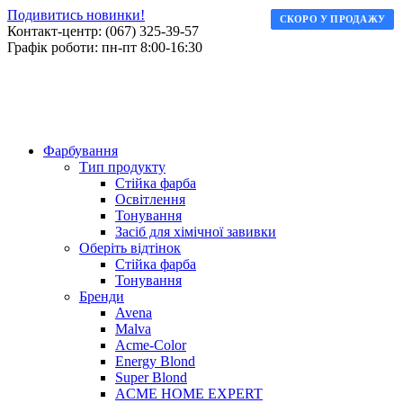
Подивитись новинки!
СКОРО У ПРОДАЖУ
СКОРО У ПРОДАЖУ
Контакт-центр: (067) 325-39-57
Графік роботи: пн-пт 8:00-16:30
Фарбування
Тип продукту
Стійка фарба
Освітлення
Тонування
Засіб для хімічної завивки
Оберіть відтінок
Стійка фарба
Тонування
Бренди
Avena
Malva
Acme-Color
Energy Blond
Super Blond
ACME HOME EXPERT