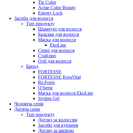
Tin Color
Acme Color Beauty
Energy Lock
Засоби для волосся
Тип продукту
Шампуні для волосся
Бальзам для волосся
Маска для волосся
EkoLine
Спреї для волосся
Стайлінг
Олії для волосся
Бренд
FORTESSE
FORTESSE KeraVital
Re:Form
O’berig
Маска для волосся EkoLine
Styling Gel
Чоловіча серія
Дитяча серія
Тип продукту
Догляд за волоссям
Засоби для купання
Догляд за шкірою