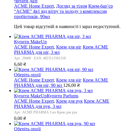
Читати далі
ACME Home Expert
,
Догляд за тілом
Крем-бар’єр
“ACME” 4в1 від вітру та холоду з комплексом
пробіотиків, 90мл
Цей товар відсутній в наявності і зараз недоступний.
Купити MakeUp
ACME Home Expert
,
Крем для ніг
Крем ACME
PHARMA для ніг, 3 мл
Арт.: 29400 · EAN: 4823115501318
6,60
₴
Оберіть опції
ACME Home Expert
,
Крем для ніг
Крем ACME
PHARMA для ніг, 90 мл
126,00
₴
Купити MakeUp
Купити Parfums
ACME Home Expert
,
Крем для рук
Крем ACME
PHARMA для рук, 3 мл
Арт.: ACME PHARMA 3 мл Крем для рук
0,00
₴
Оберіть опції