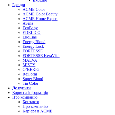
EkoLine
Бренди
ACME Color
ACME Color Beauty
ACME Home Expert
Avena
EcoBaby
EDELICO
EkoLine
Energy Blond
Energy Lock
FORTESSE
FORTESSE KeraVital
MALVA
MISTY
O’BERIG
Re:Form
Super Blond
Tin Color
Де купити
Корисна інформація
Про компанію
Контакти
Про компанію
Кар’єра в ACME