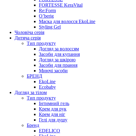
FORTESSE KeraVital
Re:Form
O’berig
Маска для волосся EkoLine
Styling Gel
Чоловіча серія
Дитяча серія
Тип продукту
Догляд за волоссям
Засоби для купання
Догляд за шкірою
Засоби для прання
Миючі засоби
БРЕНД
EkoLine
Ecobaby
Догляд за тілом
Тип продукту
Інтимний гель
Крем для рук
Крем для ніг
Гелі для душу
Бренд
EDELICO