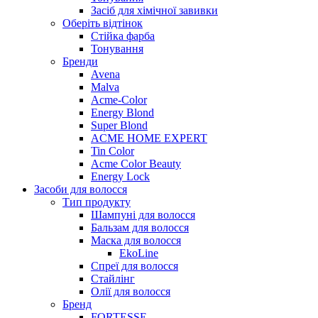
Засіб для хімічної завивки
Оберіть відтінок
Стійка фарба
Тонування
Бренди
Avena
Malva
Acme-Color
Energy Blond
Super Blond
ACME HOME EXPERT
Tin Color
Acme Color Beauty
Energy Lock
Засоби для волосся
Тип продукту
Шампуні для волосся
Бальзам для волосся
Маска для волосся
EkoLine
Спреї для волосся
Стайлінг
Олії для волосся
Бренд
FORTESSE