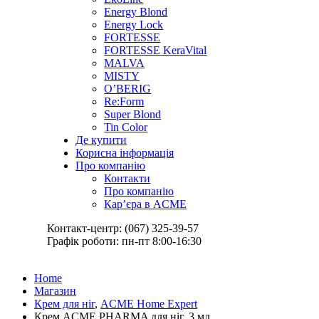
Energy Blond
Energy Lock
FORTESSE
FORTESSE KeraVital
MALVA
MISTY
O’BERIG
Re:Form
Super Blond
Tin Color
Де купити
Корисна інформація
Про компанію
Контакти
Про компанію
Кар’єра в ACME
Контакт-центр: (067) 325-39-57
Графік роботи: пн-пт 8:00-16:30
Home
Магазин
Крем для ніг
,
ACME Home Expert
Крем ACME PHARMA для ніг, 3 мл