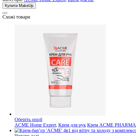
Купити MakeUp
Схожі товари
Оберіть опції
ACME Home Expert
,
Крем для рук
Крем ACME PHARMA дл
Читати далі