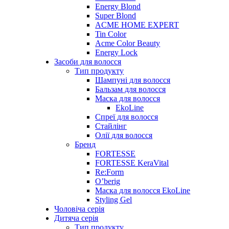
Energy Blond
Super Blond
ACME HOME EXPERT
Tin Color
Acme Color Beauty
Energy Lock
Засоби для волосся
Тип продукту
Шампуні для волосся
Бальзам для волосся
Маска для волосся
EkoLine
Спреї для волосся
Стайлінг
Олії для волосся
Бренд
FORTESSE
FORTESSE KeraVital
Re:Form
O’berig
Маска для волосся EkoLine
Styling Gel
Чоловіча серія
Дитяча серія
Тип продукту