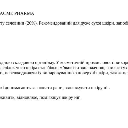
 від ACME PHARMA
у сечовини (20%). Рекомендований для дуже сухої шкіри, запобіг
дною складовою організму. У косметичній промисловості викорис
внаслідок чого шкіра стає більш м’якою та зволоженою, зникає с
оди, перешкоджаючи їх випаровуванню з поверхні шкіри, також ц
які допомагають загоювати рани, зволожувати шкіру ніг.
живить, відновлює, пом’якшує шкіру ніг.