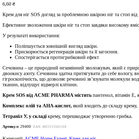
6,60
₴
Крем для ніг SOS догляд за проблемною шкірою ніг та стоп
Ефективне зволоження шкіри ніг та стоп завдяки високому вміст
У результаті використання:
Поліпшується зовнішній вигляд шкіри.
Прискорюється регенерація шкіри та її загоєння.
Спостерігається протигрибковий ефект
Сечовина – це природний незамінний зволожувач, який є приро
двоокису азоту. Сечовина здатна притягувати до себе вологу, 
гігроскопічність, що дозволяє речовині зв’язувати молекули в
тканин, відлущує відмерлі клітини.
Крем SOS від ACME PHARMA містить
пантенол, вітамін Е, 
Комплекс олій та AHA-кислот,
який входить до складу крему, 
Тетраніл У, у складі
крему, перешкоджає утворенню грибка.
Артикул:
29400
EAN: 4823115501318
Категорії:
ACME Home Expert
,
Крем для ніг