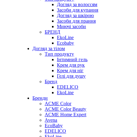
Догляд за волоссям
Засоби для купання
Догляд за шкірою
Засоби для прання
Миючі засоби
БРЕНД
EkoLine
Ecobaby
Догляд за тілом
Тип продукту
Інтимний гель
Крем для рук
Крем для ніг
Гелі для душу
Бренд
EDELICO
EkoLine
Бренди
ACME Color
ACME Color Beauty
ACME Home Expert
Avena
EcoBaby
EDELICO
EkoLine