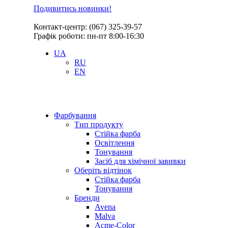
Подивитись новинки!
Контакт-центр: (067) 325-39-57
Графік роботи: пн-пт 8:00-16:30
UA
RU
EN
Фарбування
Тип продукту
Стійка фарба
Освітлення
Тонування
Засіб для хімічної завивки
Оберіть відтінок
Стійка фарба
Тонування
Бренди
Avena
Malva
Acme-Color