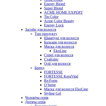
Energy Blond
Super Blond
ACME HOME EXPERT
Tin Color
Acme Color Beauty
Energy Lock
Засоби для волосся
Тип продукту
Шампуні для волосся
Бальзам для волосся
Маска для волосся
EkoLine
Спреї для волосся
Стайлінг
Олії для волосся
Бренд
FORTESSE
FORTESSE KeraVital
Re:Form
O’berig
Маска для волосся EkoLine
Styling Gel
Чоловіча серія
Дитяча серія