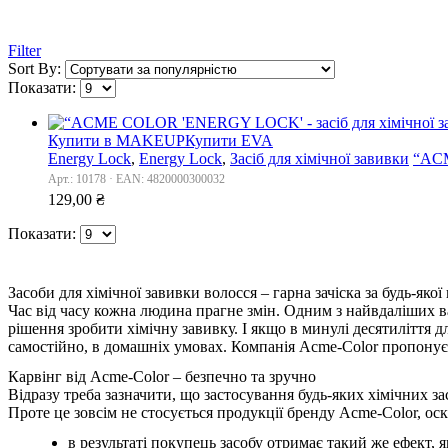
Filter
Sort By:
Показати:
Купити в MAKEUP
Купити EVA
Energy Lock
,
Energy Lock
,
Засіб для хімічної завивки
“ACM
Арт.: 10178 · EAN: 4820000300032
129,00
₴
Показати:
Засоби для хімічної завивки волосся – гарна зачіска за будь-якої
Час від часу кожна людина прагне змін. Одним з найвдаліших в
рішення зробити хімічну завивку. І якщо в минулі десятиліття д
самостійно, в домашніх умовах. Компанія Acme-Color пропонує с
Карвінг від Acme-Color – безпечно та зручно
Відразу треба зазначити, що застосування будь-яких хімічних 
Проте це зовсім не стосується продукції бренду Acme-Color, ос
в результаті покупець засобу отримає такий же ефект, 