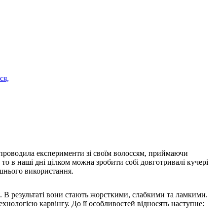
cя,
у проводила експерименти зі своїм волоссям, приймаючи
 то в наші дні цілком можна зробити собі довготривалі кучері
ашнього використання.
. В результаті вони стають жорсткими, слабкими та ламкими.
ехнологією карвінгу. До її особливостей відносять наступне: