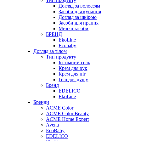
Тип продукту
Догляд за волоссям
Засоби для купання
Догляд за шкірою
Засоби для прання
Миючі засоби
БРЕНД
EkoLine
Ecobaby
Догляд за тілом
Тип продукту
Інтимний гель
Крем для рук
Крем для ніг
Гелі для душу
Бренд
EDELICO
EkoLine
Бренди
ACME Color
ACME Color Beauty
ACME Home Expert
Avena
EcoBaby
EDELICO