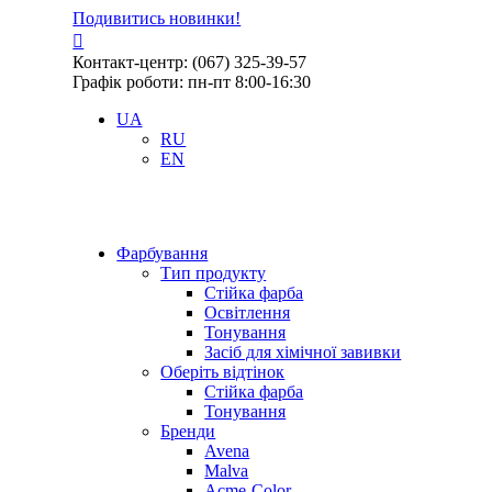
Подивитись новинки!
Контакт-центр: (067) 325-39-57
Графік роботи: пн-пт 8:00-16:30
UA
RU
EN
Фарбування
Тип продукту
Стійка фарба
Освітлення
Тонування
Засіб для хімічної завивки
Оберіть відтінок
Стійка фарба
Тонування
Бренди
Avena
Malva
Acme-Color