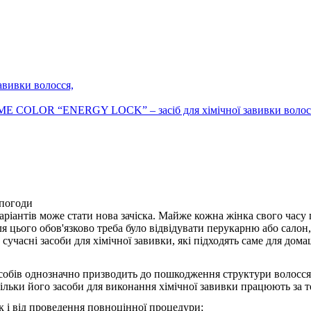
E COLOR “ENERGY LOCK” – засіб для хімічної завивки волос
 погоди
аріантів може стати нова зачіска. Майже кожна жінка свого час
ля цього обов'язково треба було відвідувати перукарню або салон,
учасні засоби для хімічної завивки, які підходять саме для дом
засобів однозначно призводить до пошкодження структури волосся
кільки його засоби для виконання хімічної завивки працюють за т
як і від проведення повноцінної процедури;