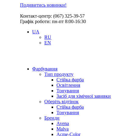
Подивитись новинки!
Контакт-центр: (067) 325-39-57
Графік роботи: пн-пт 8:00-16:30
UA
RU
EN
Фарбування
Тип продукту
Стійка фарба
Освітлення
Тонування
Засіб для хімічної завивки
Оберіть відтінок
Стійка фарба
Тонування
Бренди
Avena
Malva
Acme-Color