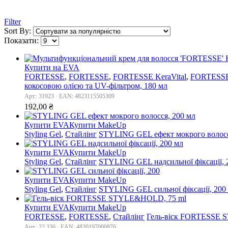
Filter
Sort By:
Показати:
Купити на EVA
FORTESSE
,
FORTESSE
,
FORTESSE KeraVital
,
FORTESSE 
кокосовою олією та UV-фільтром, 180 мл
Арт.: 31923 · EAN: 4823115505309
192,00
₴
Купити EVA
Купити MakeUp
Styling Gel
,
Стайлінг
STYLING GEL ефект мокрого волосс
Купити EVA
Купити MakeUp
Styling Gel
,
Стайлінг
STYLING GEL надсильної фіксації, 
Купити EVA
Купити MakeUp
Styling Gel
,
Стайлінг
STYLING GEL сильної фіксації, 200
Купити EVA
Купити MakeUp
FORTESSE
,
FORTESSE
,
Стайлінг
Гель-віск FORTESSE 
Арт.: 22 336 · EAN: 4820197000876