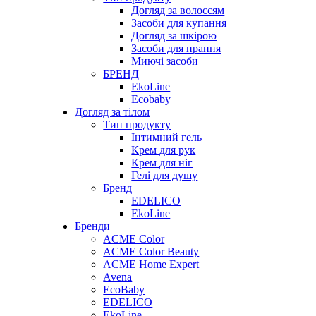
Догляд за волоссям
Засоби для купання
Догляд за шкірою
Засоби для прання
Миючі засоби
БРЕНД
EkoLine
Ecobaby
Догляд за тілом
Тип продукту
Інтимний гель
Крем для рук
Крем для ніг
Гелі для душу
Бренд
EDELICO
EkoLine
Бренди
ACME Color
ACME Color Beauty
ACME Home Expert
Avena
EcoBaby
EDELICO
EkoLine