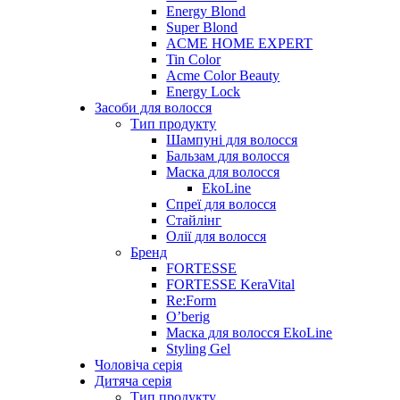
Energy Blond
Super Blond
ACME HOME EXPERT
Tin Color
Acme Color Beauty
Energy Lock
Засоби для волосся
Тип продукту
Шампуні для волосся
Бальзам для волосся
Маска для волосся
EkoLine
Спреї для волосся
Стайлінг
Олії для волосся
Бренд
FORTESSE
FORTESSE KeraVital
Re:Form
O’berig
Маска для волосся EkoLine
Styling Gel
Чоловіча серія
Дитяча серія
Тип продукту