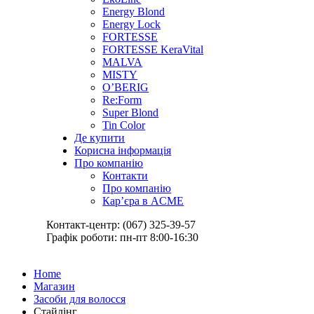
Energy Blond
Energy Lock
FORTESSE
FORTESSE KeraVital
MALVA
MISTY
O’BERIG
Re:Form
Super Blond
Tin Color
Де купити
Корисна інформація
Про компанію
Контакти
Про компанію
Кар’єра в ACME
Контакт-центр: (067) 325-39-57
Графік роботи: пн-пт 8:00-16:30
Home
Магазин
Засоби для волосся
Стайлінг