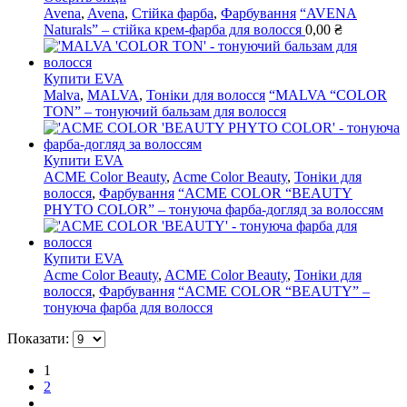
Avena
,
Avena
,
Стійка фарба
,
Фарбування
“AVENA
Naturals” – стійка крем-фарба для волосся
0,00
₴
Купити EVA
Malva
,
MALVA
,
Тоніки для волосся
“MALVA “COLOR
TON” – тонуючий бальзам для волосся
Купити EVA
ACME Color Beauty
,
Acme Color Beauty
,
Тоніки для
волосся
,
Фарбування
“ACME COLOR “BEAUTY
PHYTO COLOR” – тонуюча фарба-догляд за волоссям
Купити EVA
Acme Color Beauty
,
ACME Color Beauty
,
Тоніки для
волосся
,
Фарбування
“ACME COLOR “BEAUTY” –
тонуюча фарба для волосся
Показати:
1
2