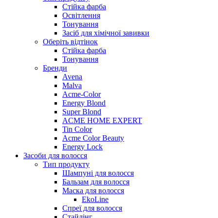
Стійка фарба
Освітлення
Тонування
Засіб для хімічної завивки
Оберіть відтінок
Стійка фарба
Тонування
Бренди
Avena
Malva
Acme-Color
Energy Blond
Super Blond
ACME HOME EXPERT
Tin Color
Acme Color Beauty
Energy Lock
Засоби для волосся
Тип продукту
Шампуні для волосся
Бальзам для волосся
Маска для волосся
EkoLine
Спреї для волосся
Стайлінг