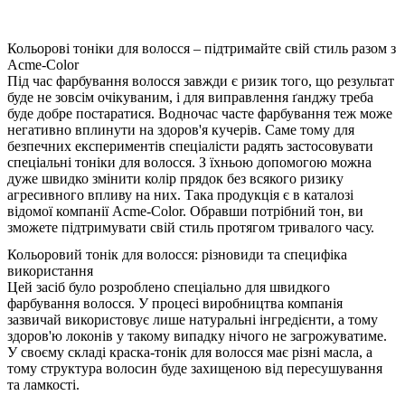
Кольорові тоніки для волосся – підтримайте свій стиль разом з
Acme-Color
Під час фарбування волосся завжди є ризик того, що результат
буде не зовсім очікуваним, і для виправлення ґанджу треба
буде добре постаратися. Водночас часте фарбування теж може
негативно вплинути на здоров'я кучерів. Саме тому для
безпечних експериментів спеціалісти радять застосовувати
спеціальні тоніки для волосся. З їхньою допомогою можна
дуже швидко змінити колір прядок без всякого ризику
агресивного впливу на них. Така продукція є в каталозі
відомої компанії Acme-Color. Обравши потрібний тон, ви
зможете підтримувати свій стиль протягом тривалого часу.
Кольоровий тонік для волосся: різновиди та специфіка
використання
Цей засіб було розроблено спеціально для швидкого
фарбування волосся. У процесі виробництва компанія
зазвичай використовує лише натуральні інгредієнти, а тому
здоров'ю локонів у такому випадку нічого не загрожуватиме.
У своєму складі краска-тонік для волосся має різні масла, а
тому структура волосин буде захищеною від пересушування
та ламкості.