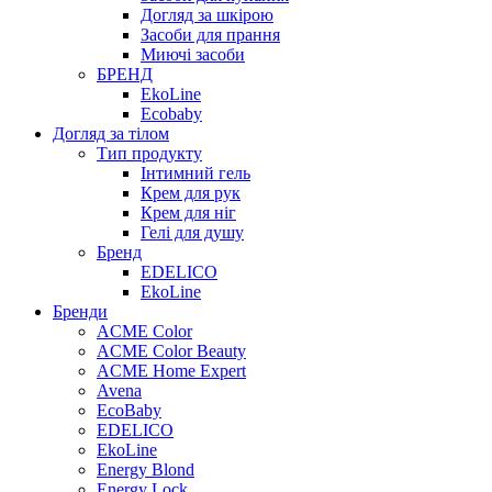
Догляд за шкірою
Засоби для прання
Миючі засоби
БРЕНД
EkoLine
Ecobaby
Догляд за тілом
Тип продукту
Інтимний гель
Крем для рук
Крем для ніг
Гелі для душу
Бренд
EDELICO
EkoLine
Бренди
ACME Color
ACME Color Beauty
ACME Home Expert
Avena
EcoBaby
EDELICO
EkoLine
Energy Blond
Energy Lock