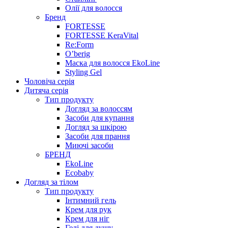
Олії для волосся
Бренд
FORTESSE
FORTESSE KeraVital
Re:Form
O’berig
Маска для волосся EkoLine
Styling Gel
Чоловіча серія
Дитяча серія
Тип продукту
Догляд за волоссям
Засоби для купання
Догляд за шкірою
Засоби для прання
Миючі засоби
БРЕНД
EkoLine
Ecobaby
Догляд за тілом
Тип продукту
Інтимний гель
Крем для рук
Крем для ніг
Гелі для душу