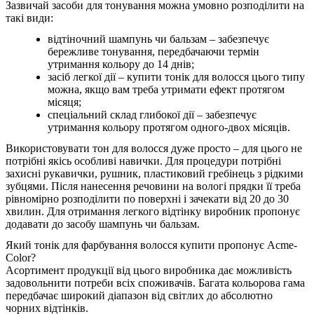
Зазвичай засоби для тонування можна умовно розподілити на
такі види:
відтіночний шампунь чи бальзам – забезпечує
бережливе тонування, передбачаючи термін
утримання кольору до 14 днів;
засіб легкої дії – купити тонік для волосся цього типу
можна, якщо вам треба утримати ефект протягом
місяця;
спеціальний склад глибокої дії – забезпечує
утримання кольору протягом одного-двох місяців.
Використовувати тон для волосся дуже просто – для цього не
потрібні якісь особливі навички. Для процедури потрібні
захисні рукавички, рушник, пластиковий гребінець з рідкими
зубцями. Після нанесення речовини на вологі прядки її треба
рівномірно розподілити по поверхні і зачекати від 20 до 30
хвилин. Для отримання легкого відтінку виробник пропонує
додавати до засобу шампунь чи бальзам.
Який тонік для фарбування волосся купити пропонує Acme-
Color?
Асортимент продукції від цього виробника дає можливість
задовольнити потреби всіх споживачів. Багата кольорова гама
передбачає широкий діапазон від світлих до абсолютно
чорних відтінків.