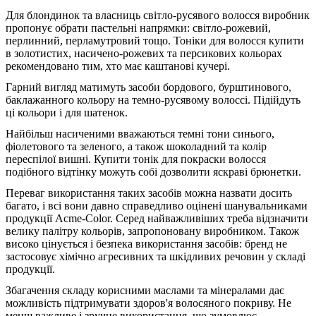
Для блондинок та власниць світло-русявого волосся виробник
пропонує обрати пастельні напрямки: світло-рожевий,
перлинний, перламутровий тощо. Тоніки для волосся купити
в золотистих, насичено-рожевих та персикових кольорах
рекомендовано тим, хто має каштанові кучері.
Гарний вигляд матимуть засоби бордового, бурштинового,
баклажанного кольору на темно-русявому волоссі. Підійдуть
ці кольори і для шатенок.
Найбільш насиченими вважаються темні тони синього,
фіолетового та зеленого, а також шоколадний та колір
переспілої вишні. Купити тонік для покраски волосся
подібного відтінку можуть собі дозволити яскраві брюнетки.
Переваг використання таких засобів можна назвати досить
багато, і всі вони давно справедливо оцінені шанувальниками
продукції Acme-Color. Серед найважливіших треба відзначити
велику палітру кольорів, запропоновану виробником. Також
високо цінується і безпека використання засобів: бренд не
застосовує хімічно агресивних та шкідливих речовин у складі
продукції.
Збагачення складу корисними маслами та мінералами дає
можливість підтримувати здоров'я волосяного покриву. Не
менш важливе і зручне використання, що зумовлює