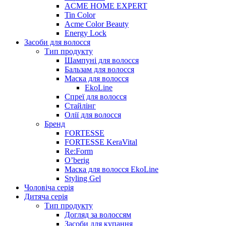
ACME HOME EXPERT
Tin Color
Acme Color Beauty
Energy Lock
Засоби для волосся
Тип продукту
Шампуні для волосся
Бальзам для волосся
Маска для волосся
EkoLine
Спреї для волосся
Стайлінг
Олії для волосся
Бренд
FORTESSE
FORTESSE KeraVital
Re:Form
O’berig
Маска для волосся EkoLine
Styling Gel
Чоловіча серія
Дитяча серія
Тип продукту
Догляд за волоссям
Засоби для купання