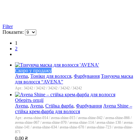
Filter
Показати:
1
2
Скоро у продажу
Avena
,
Тоніки для волосся
,
Фарбування
Тонуюча маска
для волосся “AVENA”
Арт.: 34242 / 34242 / 34242 / 34242 / 34242
Оберіть опції
Avena
,
Avena
,
Стійка фарба
,
Фарбування
Avena Shine –
стійка крем-фарба для волосся
Арт.: avena-shine-014 / avena-shine-015 / avena-shine-042 / avena-shine-066 /
avena-shine-067 / avena-shine-070 / avena-shine-114 / avena-shine-130 / avena-
shine-141 / avena-shine-634 / avena-shine-670 / avena-shine-723 / avena-shine-
871
0,00
₴