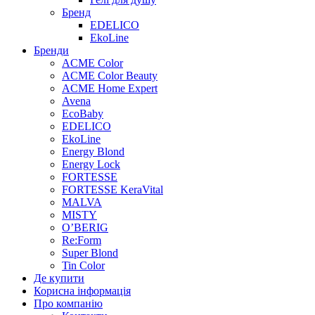
Бренд
EDELICO
EkoLine
Бренди
ACME Color
ACME Color Beauty
ACME Home Expert
Avena
EcoBaby
EDELICO
EkoLine
Energy Blond
Energy Lock
FORTESSE
FORTESSE KeraVital
MALVA
MISTY
O’BERIG
Re:Form
Super Blond
Tin Color
Де купити
Корисна інформація
Про компанію