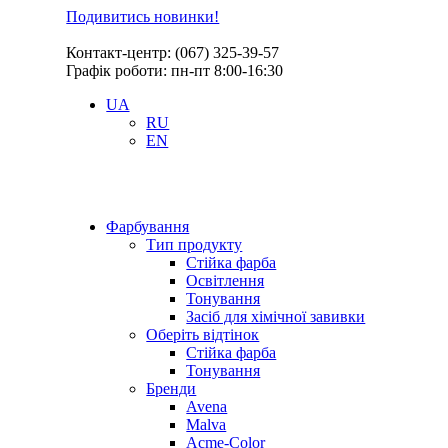
Подивитись новинки!
Контакт-центр: (067) 325-39-57
Графік роботи: пн-пт 8:00-16:30
UA
RU
EN
Фарбування
Тип продукту
Стійка фарба
Освітлення
Тонування
Засіб для хімічної завивки
Оберіть відтінок
Стійка фарба
Тонування
Бренди
Avena
Malva
Acme-Color