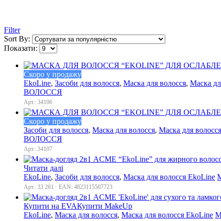
Filter
Sort By:
Показати:
Скоро у продажу
EkoLine
,
Засоби для волосся
,
Маска для волосся
,
Маска дл
ВОЛОССЯ
Арт.: 34106
Скоро у продажу
Засоби для волосся
,
Маска для волосся
,
Маска для волосс
ВОЛОССЯ
Арт.: 34107
Читати далі
EkoLine
,
Засоби для волосся
,
Маска для волосся EkoLine
М
Арт.: 33 261 · EAN: 4823115507723
Купити на EVA
Купити MakeUp
EkoLine
,
Маска для волосся
,
Маска для волосся EkoLine
М