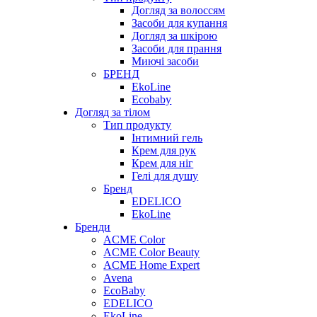
Догляд за волоссям
Засоби для купання
Догляд за шкірою
Засоби для прання
Миючі засоби
БРЕНД
EkoLine
Ecobaby
Догляд за тілом
Тип продукту
Інтимний гель
Крем для рук
Крем для ніг
Гелі для душу
Бренд
EDELICO
EkoLine
Бренди
ACME Color
ACME Color Beauty
ACME Home Expert
Avena
EcoBaby
EDELICO
EkoLine