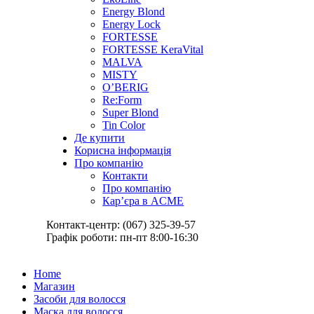
Energy Blond
Energy Lock
FORTESSE
FORTESSE KeraVital
MALVA
MISTY
O’BERIG
Re:Form
Super Blond
Tin Color
Де купити
Корисна інформація
Про компанію
Контакти
Про компанію
Кар’єра в ACME
Контакт-центр: (067) 325-39-57
Графік роботи: пн-пт 8:00-16:30
Home
Магазин
Засоби для волосся
Маска для волосся