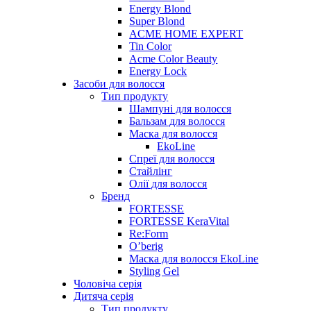
Energy Blond
Super Blond
ACME HOME EXPERT
Tin Color
Acme Color Beauty
Energy Lock
Засоби для волосся
Тип продукту
Шампуні для волосся
Бальзам для волосся
Маска для волосся
EkoLine
Спреї для волосся
Стайлінг
Олії для волосся
Бренд
FORTESSE
FORTESSE KeraVital
Re:Form
O’berig
Маска для волосся EkoLine
Styling Gel
Чоловіча серія
Дитяча серія
Тип продукту