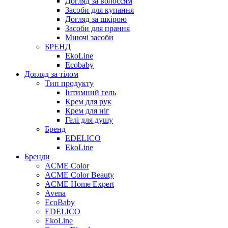
Догляд за волоссям
Засоби для купання
Догляд за шкірою
Засоби для прання
Миючі засоби
БРЕНД
EkoLine
Ecobaby
Догляд за тілом
Тип продукту
Інтимний гель
Крем для рук
Крем для ніг
Гелі для душу
Бренд
EDELICO
EkoLine
Бренди
ACME Color
ACME Color Beauty
ACME Home Expert
Avena
EcoBaby
EDELICO
EkoLine