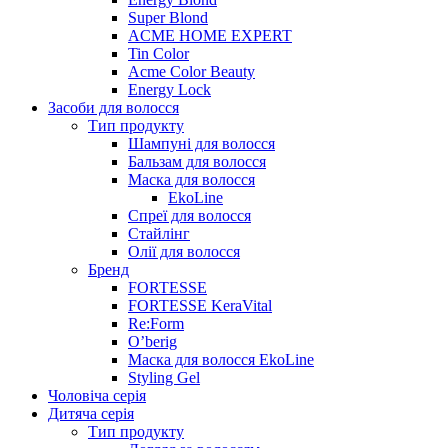
Super Blond
ACME HOME EXPERT
Tin Color
Acme Color Beauty
Energy Lock
Засоби для волосся
Тип продукту
Шампуні для волосся
Бальзам для волосся
Маска для волосся
EkoLine
Спреї для волосся
Стайлінг
Олії для волосся
Бренд
FORTESSE
FORTESSE KeraVital
Re:Form
O’berig
Маска для волосся EkoLine
Styling Gel
Чоловіча серія
Дитяча серія
Тип продукту