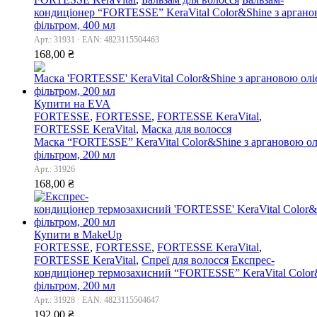
кондиціонер “FORTESSE” KeraVital Color&Shine з аргано
фільтром, 400 мл
Арт.: 31931 · EAN: 4823115504463
168,00
₴
Купити на EVA
FORTESSE
,
FORTESSE
,
FORTESSE KeraVital
,
FORTESSE KeraVital
,
Маска для волосся
Маска “FORTESSE” KeraVital Color&Shine з аргановою ол
фільтром, 200 мл
Арт.: 31926
168,00
₴
Купити в MakeUp
FORTESSE
,
FORTESSE
,
FORTESSE KeraVital
,
FORTESSE KeraVital
,
Спреї для волосся
Експрес-
кондиціонер термозахисний “FORTESSE” KeraVital Color&
фільтром, 200 мл
Арт.: 31928 · EAN: 4823115504647
192,00
₴