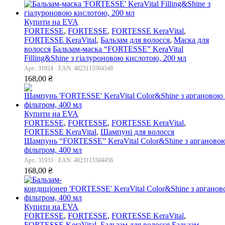
Купити на EVA
FORTESSE
,
FORTESSE
,
FORTESSE KeraVital
,
FORTESSE KeraVital
,
Бальзам для волосся
,
Маска для
волосся
Бальзам-маска “FORTESSE” KeraVital
Filling&Shine з гіалуроновою кислотою, 200 мл
Арт.: 31924 · EAN: 4823115504548
168,00
₴
Купити на EVA
FORTESSE
,
FORTESSE
,
FORTESSE KeraVital
,
FORTESSE KeraVital
,
Шампуні для волосся
Шампунь “FORTESSE” KeraVital Color&Shine з аргановою
фільтром, 400 мл
Арт.: 31933 · EAN: 4823115504456
168,00
₴
Купити на EVA
FORTESSE
,
FORTESSE
,
FORTESSE KeraVital
,
FORTESSE KeraVital
,
Бальзам для волосся
Бальзам-