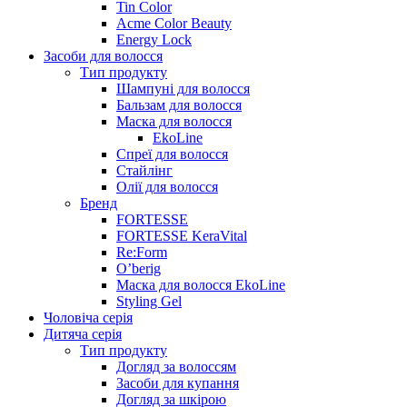
Tin Color
Acme Color Beauty
Energy Lock
Засоби для волосся
Тип продукту
Шампуні для волосся
Бальзам для волосся
Маска для волосся
EkoLine
Спреї для волосся
Стайлінг
Олії для волосся
Бренд
FORTESSE
FORTESSE KeraVital
Re:Form
O’berig
Маска для волосся EkoLine
Styling Gel
Чоловіча серія
Дитяча серія
Тип продукту
Догляд за волоссям
Засоби для купання
Догляд за шкірою