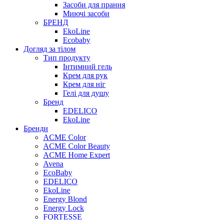
Засоби для прання
Миючі засоби
БРЕНД
EkoLine
Ecobaby
Догляд за тілом
Тип продукту
Інтимний гель
Крем для рук
Крем для ніг
Гелі для душу
Бренд
EDELICO
EkoLine
Бренди
ACME Color
ACME Color Beauty
ACME Home Expert
Avena
EcoBaby
EDELICO
EkoLine
Energy Blond
Energy Lock
FORTESSE