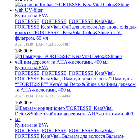
Купити на EVA
FORTESSE
,
FORTESSE
,
FORTESSE KeraVital
,
FORTESSE KeraVital
,
Олії для волосся
Арганова олія для
волосся “FORTESSE” KeraVital Color&Shine з UV-
фільтром, 60 мл
Арт.: 31939 · EAN: 4823115504487
186,00
₴
Купити на EVA
FORTESSE
,
FORTESSE
,
FORTESSE KeraVital
,
FORTESSE KeraVital
,
Шампуні для волосся
“Шампунь
“”FORTESSE”” KeraVital Detox&Shine з чайним деревом
та AHA-кислотами, 400 мл
Арт.: 31934 · EAN: 4823115504494
168,00
₴
Купити на EVA
FORTESSE
,
FORTESSE
,
FORTESSE KeraVital
,
FORTESSE KeraVital
,
Бальзам для волосся
Бальзам-