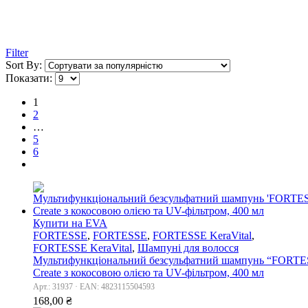
Filter
Sort By:
Показати:
1
2
…
5
6
Купити на EVA
FORTESSE
,
FORTESSE
,
FORTESSE KeraVital
,
FORTESSE KeraVital
,
Шампуні для волосся
Мультифункціональний безсульфатний шампунь “FORTESS
Сreate з кокосовою олією та UV-фільтром, 400 мл
Арт.: 31937 · EAN: 4823115504593
168,00
₴