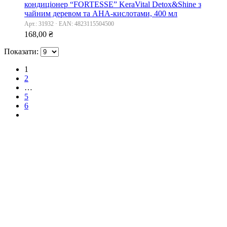
кондиціонер “FORTESSE” KeraVital Detox&Shine з
чайним деревом та AHA-кислотами, 400 мл
Арт.: 31932 · EAN: 4823115504500
168,00
₴
Показати:
1
2
…
5
6