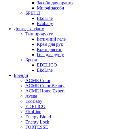
Засоби для прання
Миючі засоби
БРЕНД
EkoLine
Ecobaby
Догляд за тілом
Тип продукту
Інтимний гель
Крем для рук
Крем для ніг
Гелі для душу
Бренд
EDELICO
EkoLine
Бренди
ACME Color
ACME Color Beauty
ACME Home Expert
Avena
EcoBaby
EDELICO
EkoLine
Energy Blond
Energy Lock
FORTESSE