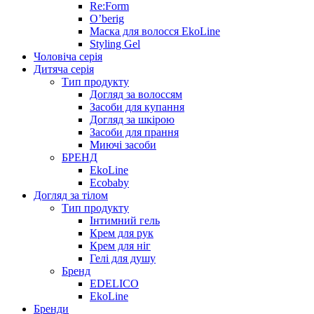
Re:Form
O’berig
Маска для волосся EkoLine
Styling Gel
Чоловіча серія
Дитяча серія
Тип продукту
Догляд за волоссям
Засоби для купання
Догляд за шкірою
Засоби для прання
Миючі засоби
БРЕНД
EkoLine
Ecobaby
Догляд за тілом
Тип продукту
Інтимний гель
Крем для рук
Крем для ніг
Гелі для душу
Бренд
EDELICO
EkoLine
Бренди