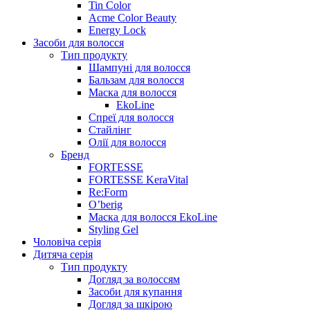
Tin Color
Acme Color Beauty
Energy Lock
Засоби для волосся
Тип продукту
Шампуні для волосся
Бальзам для волосся
Маска для волосся
EkoLine
Спреї для волосся
Стайлінг
Олії для волосся
Бренд
FORTESSE
FORTESSE KeraVital
Re:Form
O’berig
Маска для волосся EkoLine
Styling Gel
Чоловіча серія
Дитяча серія
Тип продукту
Догляд за волоссям
Засоби для купання
Догляд за шкірою