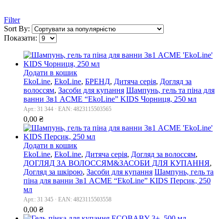
Filter
Sort By:
Показати:
Додати в кошик
EkoLine
,
EkoLine
,
БРЕНД
,
Дитяча серія
,
Догляд за
волоссям
,
Засоби для купання
Шампунь, гель та піна для
ванни 3в1 ACME “EkoLine” KIDS Чорниця, 250 мл
Арт.: 31 344 · EAN: 4823115503565
0,00
₴
Додати в кошик
EkoLine
,
EkoLine
,
Дитяча серія
,
Догляд за волоссям
,
ДОГЛЯД ЗА ВОЛОССЯМ&ЗАСОБИ ДЛЯ КУПАННЯ
,
Догляд за шкірою
,
Засоби для купання
Шампунь, гель та
піна для ванни 3в1 ACME “EkoLine” KIDS Персик, 250
мл
Арт.: 31 345 · EAN: 4823115503558
0,00
₴