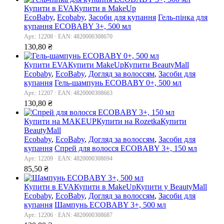
Купити в EVA
Купити в MakeUp
EcoBaby
,
Ecobaby
,
Засоби для купання
Гель-пінка для
купання ECOBABY 3+, 500 мл
Арт.: 12208 · EAN: 4820000308670
130,80
₴
Купити EVA
Купити MakeUp
Купити BeautyMall
Ecobaby
,
EcoBaby
,
Догляд за волоссям
,
Засоби для
купання
Гель-шампунь ECOBABY 0+, 500 мл
Арт.: 12207 · EAN: 4820000308663
130,80
₴
Купити на MAKEUP
Купити на Rozetka
Купити
BeautyMall
Ecobaby
,
EcoBaby
,
Догляд за волоссям
,
Засоби для
купання
Спрей для волосся ECOBABY 3+, 150 мл
Арт.: 12209 · EAN: 4820000308694
85,50
₴
Купити в EVA
Купити в MakeUp
Купити у BeautyMall
Ecobaby
,
EcoBaby
,
Догляд за волоссям
,
Засоби для
купання
Шампунь ECOBABY 3+, 500 мл
Арт.: 12206 · EAN: 4820000308687