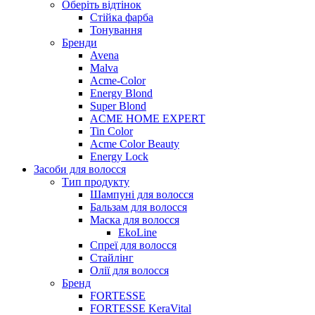
Оберіть відтінок
Стійка фарба
Тонування
Бренди
Avena
Malva
Acme-Color
Energy Blond
Super Blond
ACME HOME EXPERT
Tin Color
Acme Color Beauty
Energy Lock
Засоби для волосся
Тип продукту
Шампуні для волосся
Бальзам для волосся
Маска для волосся
EkoLine
Спреї для волосся
Стайлінг
Олії для волосся
Бренд
FORTESSE
FORTESSE KeraVital