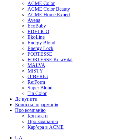
ACME Color
ACME Color Beauty
ACME Home Expert
Avena
EcoBaby
EDELICO
EkoLine
Energy Blond
Energy Lock
FORTESSE
FORTESSE KeraVital
MALVA
MISTY
O’BERIG
Re:Form
Super Blond
Tin Color
Де купити
Корисна інформація
Про компанію
Контакти
Про компанію
Кар’єра в ACME
UA