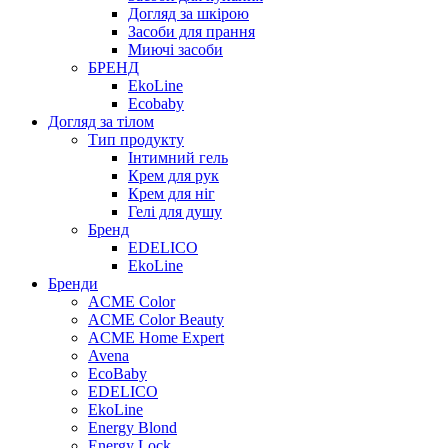
Догляд за шкірою
Засоби для прання
Миючі засоби
БРЕНД
EkoLine
Ecobaby
Догляд за тілом
Тип продукту
Інтимний гель
Крем для рук
Крем для ніг
Гелі для душу
Бренд
EDELICO
EkoLine
Бренди
ACME Color
ACME Color Beauty
ACME Home Expert
Avena
EcoBaby
EDELICO
EkoLine
Energy Blond
Energy Lock