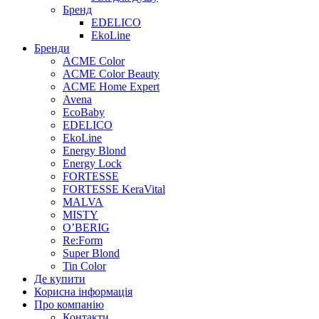
Бренд
EDELICO
EkoLine
Бренди
ACME Color
ACME Color Beauty
ACME Home Expert
Avena
EcoBaby
EDELICO
EkoLine
Energy Blond
Energy Lock
FORTESSE
FORTESSE KeraVital
MALVA
MISTY
O’BERIG
Re:Form
Super Blond
Tin Color
Де купити
Корисна інформація
Про компанію
Контакти