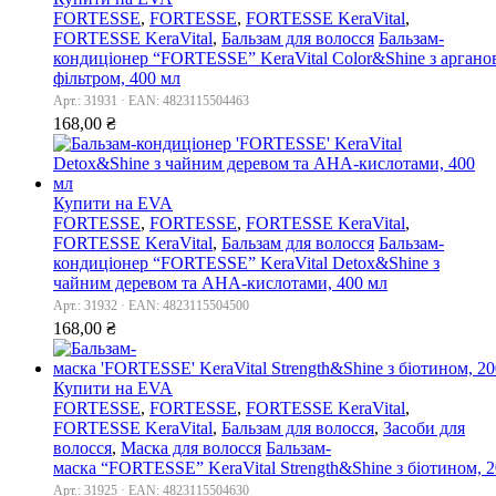
FORTESSE
,
FORTESSE
,
FORTESSE KeraVital
,
FORTESSE KeraVital
,
Бальзам для волосся
Бальзам-
кондиціонер “FORTESSE” KeraVital Color&Shine з аргано
фільтром, 400 мл
Арт.: 31931 · EAN: 4823115504463
168,00
₴
Купити на EVA
FORTESSE
,
FORTESSE
,
FORTESSE KeraVital
,
FORTESSE KeraVital
,
Бальзам для волосся
Бальзам-
кондиціонер “FORTESSE” KeraVital Detox&Shine з
чайним деревом та AHA-кислотами, 400 мл
Арт.: 31932 · EAN: 4823115504500
168,00
₴
Купити на EVA
FORTESSE
,
FORTESSE
,
FORTESSE KeraVital
,
FORTESSE KeraVital
,
Бальзам для волосся
,
Засоби для
волосся
,
Маска для волосся
Бальзам-
маска “FORTESSE” KeraVital Strength&Shine з біотином, 
Арт.: 31925 · EAN: 4823115504630