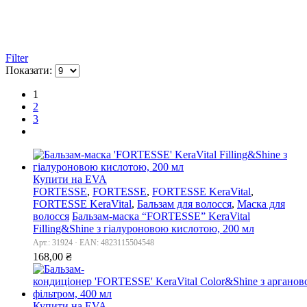
Filter
Показати:
1
2
3
Купити на EVA
FORTESSE
,
FORTESSE
,
FORTESSE KeraVital
,
FORTESSE KeraVital
,
Бальзам для волосся
,
Маска для
волосся
Бальзам-маска “FORTESSE” KeraVital
Filling&Shine з гіалуроновою кислотою, 200 мл
Арт.: 31924 · EAN: 4823115504548
168,00
₴
Купити на EVA