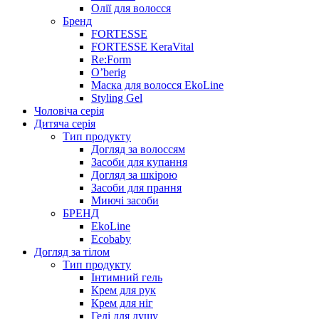
Олії для волосся
Бренд
FORTESSE
FORTESSE KeraVital
Re:Form
O’berig
Маска для волосся EkoLine
Styling Gel
Чоловіча серія
Дитяча серія
Тип продукту
Догляд за волоссям
Засоби для купання
Догляд за шкірою
Засоби для прання
Миючі засоби
БРЕНД
EkoLine
Ecobaby
Догляд за тілом
Тип продукту
Інтимний гель
Крем для рук
Крем для ніг
Гелі для душу