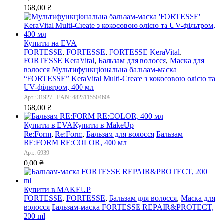
168,00
₴
Купити на EVA
FORTESSE
,
FORTESSE
,
FORTESSE KeraVital
,
FORTESSE KeraVital
,
Бальзам для волосся
,
Маска для
волосся
Мультифункціональна бальзам-маска
“FORTESSE” KeraVital Multi-Сreate з кокосовою олією та
UV-фільтром, 400 мл
Арт.: 31927 · EAN: 4823115504609
168,00
₴
Купити в EVA
Купити в MakeUp
Re:Form
,
Re:Form
,
Бальзам для волосся
Бальзам
RE:FORM RE:COLOR, 400 мл
Арт.: 6939
0,00
₴
Купити в MAKEUP
FORTESSE
,
FORTESSE
,
Бальзам для волосся
,
Маска для
волосся
Бальзам-маска FORTESSE REPAIR&PROTECT,
200 ml