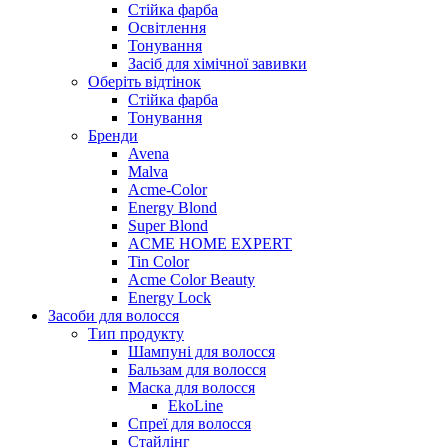
Стійка фарба
Освітлення
Тонування
Засіб для хімічної завивки
Оберіть відтінок
Стійка фарба
Тонування
Бренди
Avena
Malva
Acme-Color
Energy Blond
Super Blond
ACME HOME EXPERT
Tin Color
Acme Color Beauty
Energy Lock
Засоби для волосся
Тип продукту
Шампуні для волосся
Бальзам для волосся
Маска для волосся
EkoLine
Спреї для волосся
Стайлінг