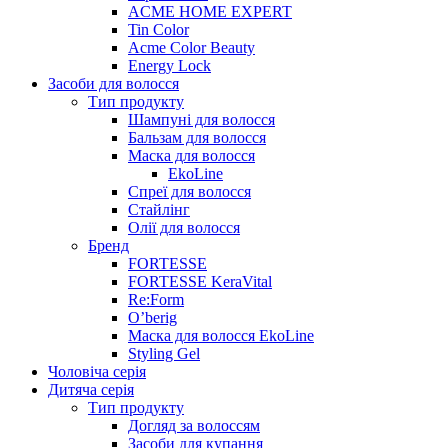
ACME HOME EXPERT
Tin Color
Acme Color Beauty
Energy Lock
Засоби для волосся
Тип продукту
Шампуні для волосся
Бальзам для волосся
Маска для волосся
EkoLine
Спреї для волосся
Стайлінг
Олії для волосся
Бренд
FORTESSE
FORTESSE KeraVital
Re:Form
O’berig
Маска для волосся EkoLine
Styling Gel
Чоловіча серія
Дитяча серія
Тип продукту
Догляд за волоссям
Засоби для купання