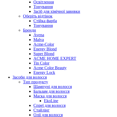
Освітлення
Тонування
Засіб для хімічної завивки
Оберіть відтінок
Стійка фарба
Тонування
Бренди
Avena
Malva
Acme-Color
Energy Blond
Super Blond
ACME HOME EXPERT
Tin Color
Acme Color Beauty
Energy Lock
Засоби для волосся
Тип продукту
Шампуні для волосся
Бальзам для волосся
Маска для волосся
EkoLine
Спреї для волосся
Стайлінг
Олії для волосся