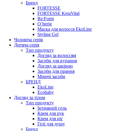
Бренд
FORTESSE
FORTESSE KeraVital
Re:Form
O’berig
Маска для волосся EkoLine
Styling Gel
Чоловіча серія
Дитяча серія
Тип продукту
Догляд за волоссям
Засоби для купання
Догляд за шкірою
Засоби для прання
Миючі засоби
БРЕНД
EkoLine
Ecobaby
Догляд за тілом
Тип продукту
Інтимний гель
Крем для рук
Крем для ніг
Гелі для душу
Бренд