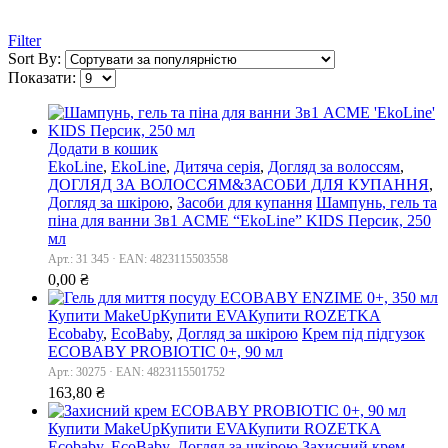
Filter
Sort By:
Показати:
Додати в кошик
EkoLine
,
EkoLine
,
Дитяча серія
,
Догляд за волоссям
,
ДОГЛЯД ЗА ВОЛОССЯМ&ЗАСОБИ ДЛЯ КУПАННЯ
,
Догляд за шкірою
,
Засоби для купання
Шампунь, гель та
піна для ванни 3в1 ACME “EkoLine” KIDS Персик, 250
мл
Арт.: 31 345 · EAN: 4823115503558
0,00
₴
Купити MakeUp
Купити EVA
Купити ROZETKA
Ecobaby
,
EcoBaby
,
Догляд за шкірою
Крем під підгузок
ECOBABY PROBIOTIC 0+, 90 мл
Арт.: 30275 · EAN: 4823115501752
163,80
₴
Купити MakeUp
Купити EVA
Купити ROZETKA
Ecobaby
,
EcoBaby
,
Догляд за шкірою
Захисний крем