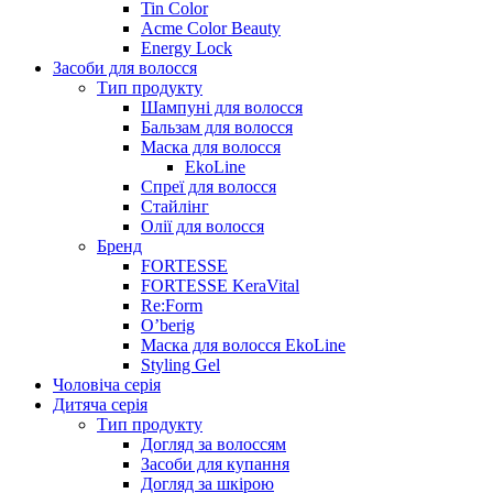
Tin Color
Acme Color Beauty
Energy Lock
Засоби для волосся
Тип продукту
Шампуні для волосся
Бальзам для волосся
Маска для волосся
EkoLine
Спреї для волосся
Стайлінг
Олії для волосся
Бренд
FORTESSE
FORTESSE KeraVital
Re:Form
O’berig
Маска для волосся EkoLine
Styling Gel
Чоловіча серія
Дитяча серія
Тип продукту
Догляд за волоссям
Засоби для купання
Догляд за шкірою