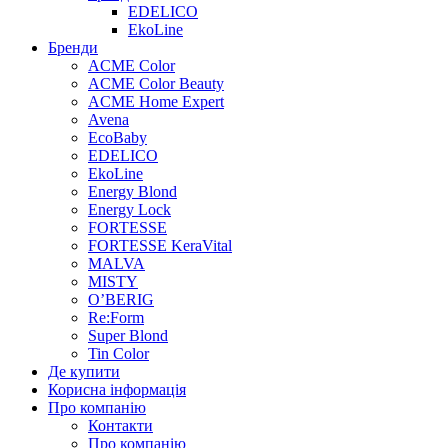
EDELICO
EkoLine
Бренди
ACME Color
ACME Color Beauty
ACME Home Expert
Avena
EcoBaby
EDELICO
EkoLine
Energy Blond
Energy Lock
FORTESSE
FORTESSE KeraVital
MALVA
MISTY
O’BERIG
Re:Form
Super Blond
Tin Color
Де купити
Корисна інформація
Про компанію
Контакти
Про компанію