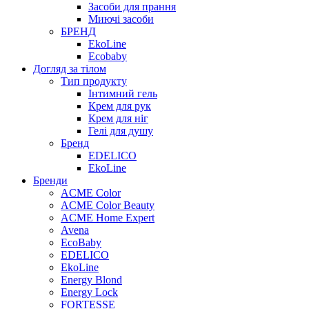
Засоби для прання
Миючі засоби
БРЕНД
EkoLine
Ecobaby
Догляд за тілом
Тип продукту
Інтимний гель
Крем для рук
Крем для ніг
Гелі для душу
Бренд
EDELICO
EkoLine
Бренди
ACME Color
ACME Color Beauty
ACME Home Expert
Avena
EcoBaby
EDELICO
EkoLine
Energy Blond
Energy Lock
FORTESSE