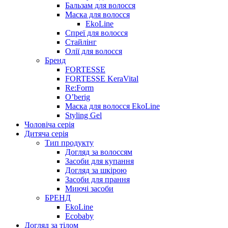
Бальзам для волосся
Маска для волосся
EkoLine
Спреї для волосся
Стайлінг
Олії для волосся
Бренд
FORTESSE
FORTESSE KeraVital
Re:Form
O’berig
Маска для волосся EkoLine
Styling Gel
Чоловіча серія
Дитяча серія
Тип продукту
Догляд за волоссям
Засоби для купання
Догляд за шкірою
Засоби для прання
Миючі засоби
БРЕНД
EkoLine
Ecobaby
Догляд за тілом