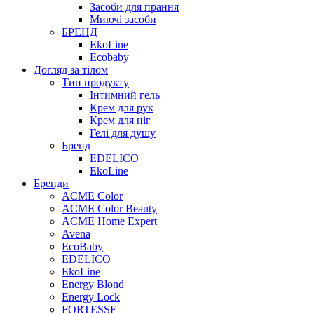
Засоби для прання
Миючі засоби
БРЕНД
EkoLine
Ecobaby
Догляд за тілом
Тип продукту
Інтимний гель
Крем для рук
Крем для ніг
Гелі для душу
Бренд
EDELICO
EkoLine
Бренди
ACME Color
ACME Color Beauty
ACME Home Expert
Avena
EcoBaby
EDELICO
EkoLine
Energy Blond
Energy Lock
FORTESSE