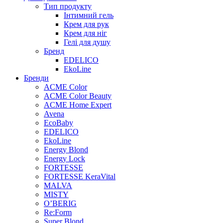
Тип продукту
Інтимний гель
Крем для рук
Крем для ніг
Гелі для душу
Бренд
EDELICO
EkoLine
Бренди
ACME Color
ACME Color Beauty
ACME Home Expert
Avena
EcoBaby
EDELICO
EkoLine
Energy Blond
Energy Lock
FORTESSE
FORTESSE KeraVital
MALVA
MISTY
O’BERIG
Re:Form
Super Blond