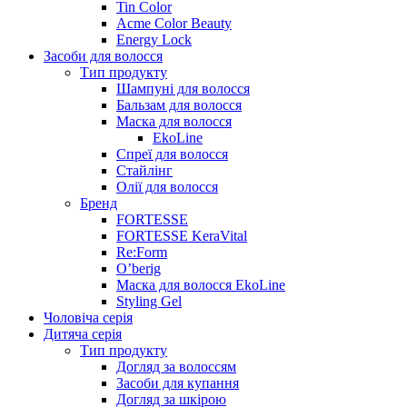
Tin Color
Acme Color Beauty
Energy Lock
Засоби для волосся
Тип продукту
Шампуні для волосся
Бальзам для волосся
Маска для волосся
EkoLine
Спреї для волосся
Стайлінг
Олії для волосся
Бренд
FORTESSE
FORTESSE KeraVital
Re:Form
O’berig
Маска для волосся EkoLine
Styling Gel
Чоловіча серія
Дитяча серія
Тип продукту
Догляд за волоссям
Засоби для купання
Догляд за шкірою