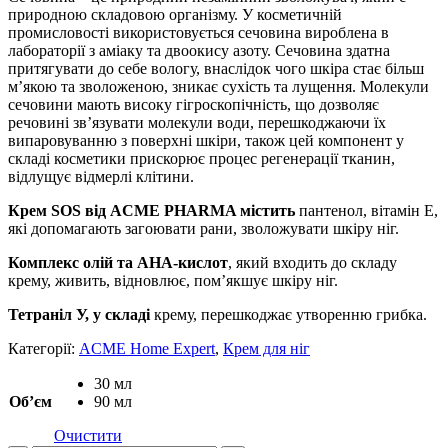
природною складовою організму. У косметичній
промисловості використовується сечовина вироблена в
лабораторії з аміаку та двоокису азоту. Сечовина здатна
притягувати до себе вологу, внаслідок чого шкіра стає більш
м’якою та зволоженою, зникає сухість та лущення. Молекули
сечовини мають високу гігроскопічність, що дозволяє
речовині зв’язувати молекули води, перешкоджаючи їх
випаровуванню з поверхні шкіри, також цей компонент у
складі косметики прискорює процес регенерації тканин,
відлущує відмерлі клітини.
Крем SOS від ACME PHARMA містить
пантенол, вітамін Е,
які допомагають загоювати рани, зволожувати шкіру ніг.
Комплекс олій та AHA-кислот
, який входить до складу
крему, живить, відновлює, пом’якшує шкіру ніг.
Тетраніл У, у складі
крему, перешкоджає утворенню грибка.
Категорії:
ACME Home Expert
,
Крем для ніг
30 мл
Обʼєм
90 мл
Очистити