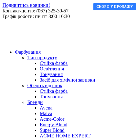
Подивитись новинки!
СКОРО У ПРОДАЖУ
СКОРО У ПРОДАЖУ
Контакт-центр: (067) 325-39-57
Графік роботи: пн-пт 8:00-16:30
Фарбування
Тип продукту
Стійка фарба
Освітлення
Тонування
Засіб для хімічної завивки
Оберіть відтінок
Стійка фарба
Тонування
Бренди
Avena
Malva
Acme-Color
Energy Blond
Super Blond
ACME HOME EXPERT