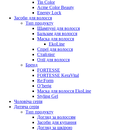
Tin Color
Acme Color Beauty
Energy Lock
Засоби для волосся
Тип продукту
Шампуні для волосся
Бальзам для волосся
Маска для волосся
EkoLine
Спреї для волосся
Стайлінг
Олії для волосся
Бренд
FORTESSE
FORTESSE KeraVital
Re:Form
O’berig
Маска для волосся EkoLine
Styling Gel
Чоловіча серія
Дитяча серія
Тип продукту
Догляд за волоссям
Засоби для купання
Догляд за шкірою