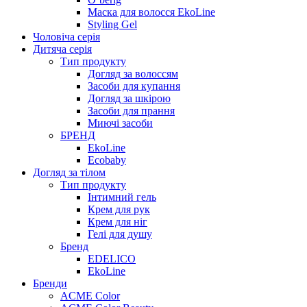
Маска для волосся EkoLine
Styling Gel
Чоловіча серія
Дитяча серія
Тип продукту
Догляд за волоссям
Засоби для купання
Догляд за шкірою
Засоби для прання
Миючі засоби
БРЕНД
EkoLine
Ecobaby
Догляд за тілом
Тип продукту
Інтимний гель
Крем для рук
Крем для ніг
Гелі для душу
Бренд
EDELICO
EkoLine
Бренди
ACME Color