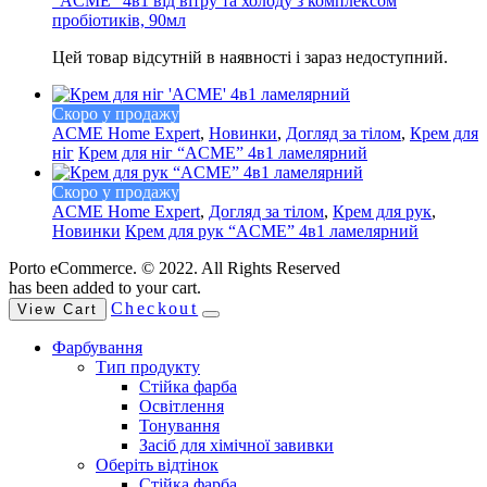
“ACME” 4в1 від вітру та холоду з комплексом
пробіотиків, 90мл
Цей товар відсутній в наявності і зараз недоступний.
Скоро у продажу
ACME Home Expert
,
Новинки
,
Догляд за тілом
,
Крем для
ніг
Крем для ніг “ACME” 4в1 ламелярний
Скоро у продажу
ACME Home Expert
,
Догляд за тілом
,
Крем для рук
,
Новинки
Крем для рук “ACME” 4в1 ламелярний
Porto eCommerce. © 2022. All Rights Reserved
has been added to your cart.
Checkout
View Cart
Фарбування
Тип продукту
Стійка фарба
Освітлення
Тонування
Засіб для хімічної завивки
Оберіть відтінок
Стійка фарба