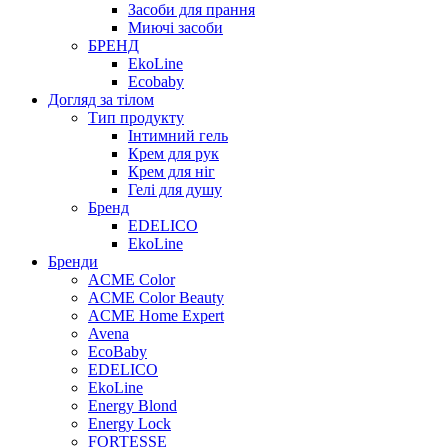
Засоби для прання
Миючі засоби
БРЕНД
EkoLine
Ecobaby
Догляд за тілом
Тип продукту
Інтимний гель
Крем для рук
Крем для ніг
Гелі для душу
Бренд
EDELICO
EkoLine
Бренди
ACME Color
ACME Color Beauty
ACME Home Expert
Avena
EcoBaby
EDELICO
EkoLine
Energy Blond
Energy Lock
FORTESSE