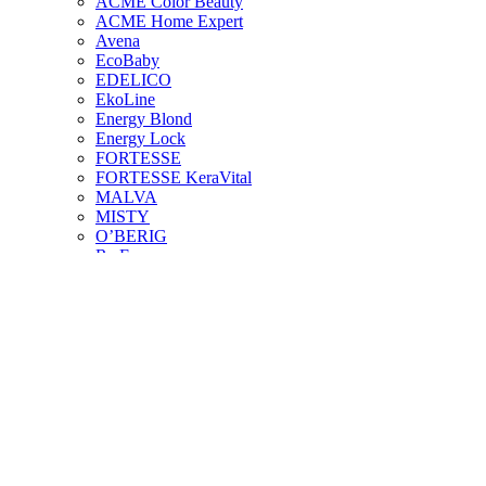
ACME Color Beauty
ACME Home Expert
Avena
EcoBaby
EDELICO
EkoLine
Energy Blond
Energy Lock
FORTESSE
FORTESSE KeraVital
MALVA
MISTY
O’BERIG
Re:Form
Super Blond
Tin Color
Де купити
Корисна інформація
Про компанію
Контакти
Про компанію
Кар’єра в ACME
UA
RU