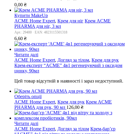
0,00
₴
Купити MakeUp
ACME Home Expert
,
Крем для ніг
Крем ACME
PHARMA для ніг, 3 мл
Арт.: 29400 · EAN: 4823115501318
6,60
₴
Читати далі
ACME Home Expert
,
Догляд за тілом
,
Крем для рук
Крем-експерт “ACME” 4в1 регенеруючий з оксидом
цинку, 90мл
Цей товар відсутній в наявності і зараз недоступний.
Оберіть опції
ACME Home Expert
,
Крем для рук
Крем ACME
PHARMA для рук, 90 мл
126,00
₴
Читати далі
ACME Home Expert
,
Догляд за тілом
Крем-бар’єр