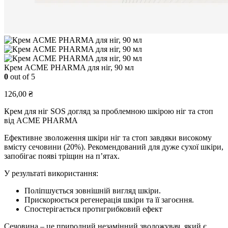
Крем ACME PHARMA для ніг, 90 мл
0
out of 5
126,00
₴
Крем для ніг SOS догляд за проблемною шкірою ніг та стоп
від ACME PHARMA
Ефективне зволоження шкіри ніг та стоп завдяки високому
вмісту сечовини (20%). Рекомендований для дуже сухої шкіри,
запобігає появі тріщин на п’ятах.
У результаті використання:
Поліпшується зовнішній вигляд шкіри.
Прискорюється регенерація шкіри та її загоєння.
Спостерігається протигрибковий ефект
Сечовина – це природний незамінний зволожувач, який є