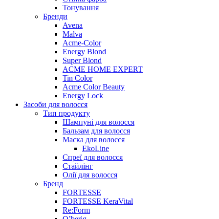
Тонування
Бренди
Avena
Malva
Acme-Color
Energy Blond
Super Blond
ACME HOME EXPERT
Tin Color
Acme Color Beauty
Energy Lock
Засоби для волосся
Тип продукту
Шампуні для волосся
Бальзам для волосся
Маска для волосся
EkoLine
Спреї для волосся
Стайлінг
Олії для волосся
Бренд
FORTESSE
FORTESSE KeraVital
Re:Form
O’berig