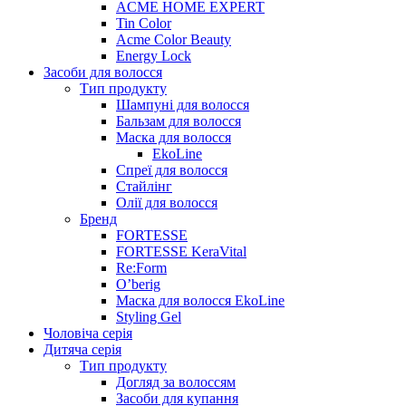
ACME HOME EXPERT
Tin Color
Acme Color Beauty
Energy Lock
Засоби для волосся
Тип продукту
Шампуні для волосся
Бальзам для волосся
Маска для волосся
EkoLine
Спреї для волосся
Стайлінг
Олії для волосся
Бренд
FORTESSE
FORTESSE KeraVital
Re:Form
O’berig
Маска для волосся EkoLine
Styling Gel
Чоловіча серія
Дитяча серія
Тип продукту
Догляд за волоссям
Засоби для купання