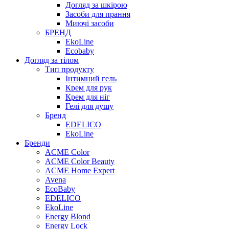
Догляд за шкірою
Засоби для прання
Миючі засоби
БРЕНД
EkoLine
Ecobaby
Догляд за тілом
Тип продукту
Інтимний гель
Крем для рук
Крем для ніг
Гелі для душу
Бренд
EDELICO
EkoLine
Бренди
ACME Color
ACME Color Beauty
ACME Home Expert
Avena
EcoBaby
EDELICO
EkoLine
Energy Blond
Energy Lock