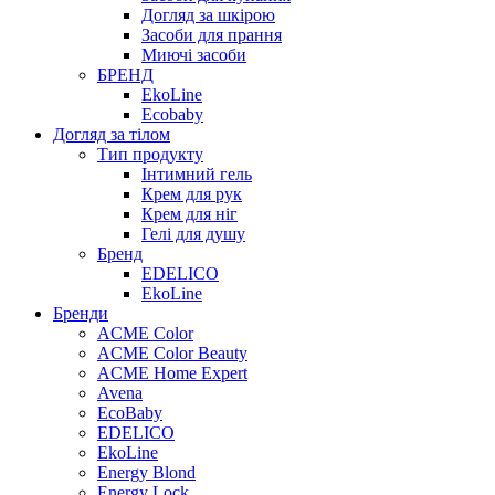
Догляд за шкірою
Засоби для прання
Миючі засоби
БРЕНД
EkoLine
Ecobaby
Догляд за тілом
Тип продукту
Інтимний гель
Крем для рук
Крем для ніг
Гелі для душу
Бренд
EDELICO
EkoLine
Бренди
ACME Color
ACME Color Beauty
ACME Home Expert
Avena
EcoBaby
EDELICO
EkoLine
Energy Blond
Energy Lock