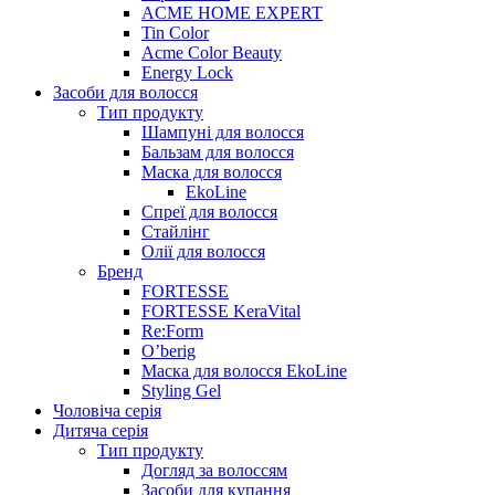
ACME HOME EXPERT
Tin Color
Acme Color Beauty
Energy Lock
Засоби для волосся
Тип продукту
Шампуні для волосся
Бальзам для волосся
Маска для волосся
EkoLine
Спреї для волосся
Стайлінг
Олії для волосся
Бренд
FORTESSE
FORTESSE KeraVital
Re:Form
O’berig
Маска для волосся EkoLine
Styling Gel
Чоловіча серія
Дитяча серія
Тип продукту
Догляд за волоссям
Засоби для купання