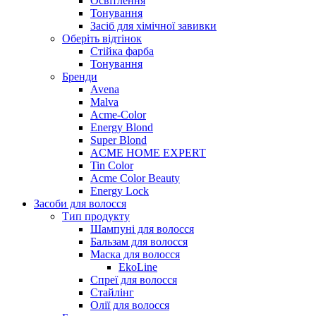
Освітлення
Тонування
Засіб для хімічної завивки
Оберіть відтінок
Стійка фарба
Тонування
Бренди
Avena
Malva
Acme-Color
Energy Blond
Super Blond
ACME HOME EXPERT
Tin Color
Acme Color Beauty
Energy Lock
Засоби для волосся
Тип продукту
Шампуні для волосся
Бальзам для волосся
Маска для волосся
EkoLine
Спреї для волосся
Стайлінг
Олії для волосся