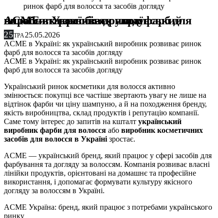
ринок фарб для волосся та засобів догляду
ACME в Україні: як український виробник розвиває ринок фарб для волосся та засобів догляду
25
25.05.2026
ТРА
ACME в Україні: як український виробник розвиває ринок
фарб для волосся та засобів догляду
ACME в Україні: як український виробник розвиває ринок
фарб для волосся та засобів догляду
Український ринок косметики для волосся активно
змінюється: покупці все частіше звертають увагу не лише на
відтінок фарби чи ціну шампуню, а й на походження бренду,
якість виробництва, склад продуктів і репутацію компанії.
Саме тому інтерес до запитів на кшталт
український
виробник фарби для волосся
або
виробник косметичних
засобів для волосся в Україні
зростає.
ACME — український бренд, який працює у сфері засобів для
фарбування та догляду за волоссям. Компанія розвиває власні
лінійки продуктів, орієнтовані на домашнє та професійне
використання, і допомагає формувати культуру якісного
догляду за волоссям в Україні.
ACME Україна: бренд, який працює з потребами українського
ринку