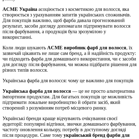
ACME Україна
асоціюється з косметикою для волосся, яка
створюється з урахуванням запитів українських споживачів.
Для покупців важливо, щоб фарба давала прогнозований
результат, засоби догляду допомагали підтримувати волосся
після фарбування, а продукція була зрозумілою у
використанні.
Коли люди шукають
ACME виробник фарб для волосся
, їх
зазвичай цікавить не лише сам бренд, а й надійність продукту:
чи підходить фарба для домашнього використання, чи є засоби
для догляду після фарбування, чи можна підібрати рішення для
різних типів волосся.
Українська фарба для волосся: чому це важливо для покупців
Українська фарба для волосся
— це не просто альтернатива
імпортним продуктам. Для багатьох покупців це можливість
підтримати локальне виробництво й обрати засіб, який
створений з розумінням потреб місцевого ринку.
Українські бренди краще відчувають очікування своєї
аудиторії: популярні відтінки, звички домашнього фарбування,
частоту оновлення кольору, потребу в доступному догляді
після процедури. Саме тому
український бренд фарби для