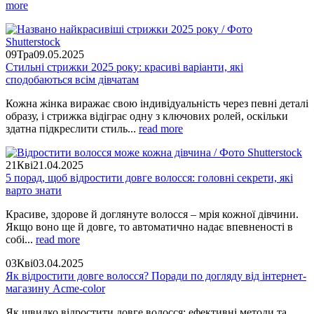
more
09
Тра
09.05.2025
Стильні стрижки 2025 року: красиві варіанти, які
сподобаються всім дівчатам
Кожна жінка виражає свою індивідуальність через певні деталі
образу, і стрижка відіграє одну з ключових ролей, оскільки
здатна підкреслити стиль...
read more
21
Кві
21.04.2025
5 порад, щоб відростити довге волосся: головні секрети, які
варто знати
Красиве, здорове й доглянуте волосся – мрія кожної дівчини.
Якщо воно ще й довге, то автоматично надає впевненості в
собі...
read more
03
Кві
03.04.2025
Як відростити довге волосся? Поради по догляду від інтернет-
магазину Acme-color
Як швидко відростити довге волосся: ефективні методи та