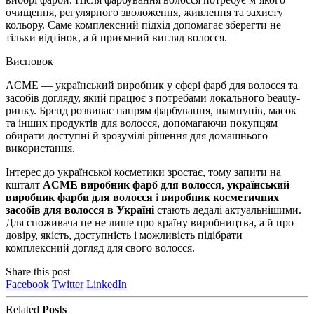
очищення, регулярного зволоження, живлення та захисту
кольору. Саме комплексний підхід допомагає зберегти не
тільки відтінок, а й приємний вигляд волосся.
Висновок
ACME — український виробник у сфері фарб для волосся та
засобів догляду, який працює з потребами локального beauty-
ринку. Бренд розвиває напрям фарбування, шампунів, масок
та інших продуктів для волосся, допомагаючи покупцям
обирати доступні й зрозумілі рішення для домашнього
використання.
Інтерес до української косметики зростає, тому запити на
кшталт
ACME виробник фарб для волосся
,
український
виробник фарби для волосся
і
виробник косметичних
засобів для волосся в Україні
стають дедалі актуальнішими.
Для споживача це не лише про країну виробництва, а й про
довіру, якість, доступність і можливість підібрати
комплексний догляд для свого волосся.
Share this post
Facebook
Twitter
LinkedIn
Related
Posts