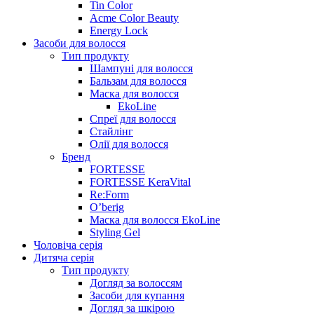
Tin Color
Acme Color Beauty
Energy Lock
Засоби для волосся
Тип продукту
Шампуні для волосся
Бальзам для волосся
Маска для волосся
EkoLine
Спреї для волосся
Стайлінг
Олії для волосся
Бренд
FORTESSE
FORTESSE KeraVital
Re:Form
O’berig
Маска для волосся EkoLine
Styling Gel
Чоловіча серія
Дитяча серія
Тип продукту
Догляд за волоссям
Засоби для купання
Догляд за шкірою