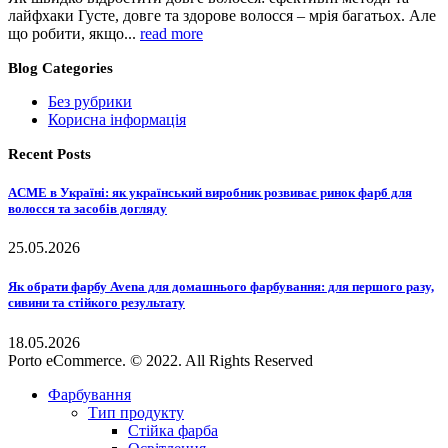
лайфхаки Густе, довге та здорове волосся – мрія багатьох. Але
що робити, якщо...
read more
Blog Categories
Без рубрики
Корисна інформація
Recent Posts
ACME в Україні: як український виробник розвиває ринок фарб для
волосся та засобів догляду
25.05.2026
Як обрати фарбу Avena для домашнього фарбування: для першого разу,
сивини та стійкого результату
18.05.2026
Porto eCommerce. © 2022. All Rights Reserved
Фарбування
Тип продукту
Стійка фарба