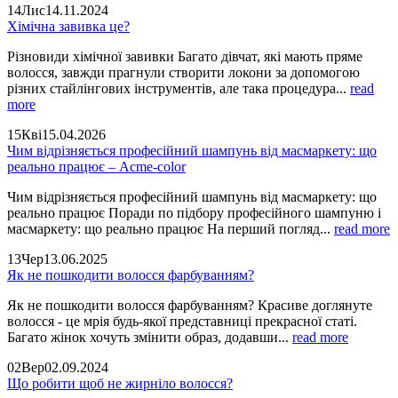
14
Лис
14.11.2024
Хімічна завивка це?
Різновиди хімічної завивки Багато дівчат, які мають пряме
волосся, завжди прагнули створити локони за допомогою
різних стайлінгових інструментів, але така процедура...
read
more
15
Кві
15.04.2026
Чим відрізняється професійний шампунь від масмаркету: що
реально працює – Acme-color
Чим відрізняється професійний шампунь від масмаркету: що
реально працює Поради по підбору професійного шампуню і
масмаркету: що реально працює На перший погляд...
read more
13
Чер
13.06.2025
Як не пошкодити волосся фарбуванням?
Як не пошкодити волосся фарбуванням? Красиве доглянуте
волосся - це мрія будь-якої представниці прекрасної статі.
Багато жінок хочуть змінити образ, додавши...
read more
02
Вер
02.09.2024
Що робити щоб не жирніло волосся?