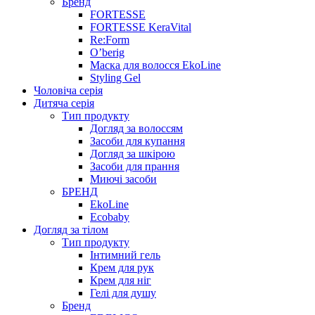
Бренд
FORTESSE
FORTESSE KeraVital
Re:Form
O’berig
Маска для волосся EkoLine
Styling Gel
Чоловіча серія
Дитяча серія
Тип продукту
Догляд за волоссям
Засоби для купання
Догляд за шкірою
Засоби для прання
Миючі засоби
БРЕНД
EkoLine
Ecobaby
Догляд за тілом
Тип продукту
Інтимний гель
Крем для рук
Крем для ніг
Гелі для душу
Бренд