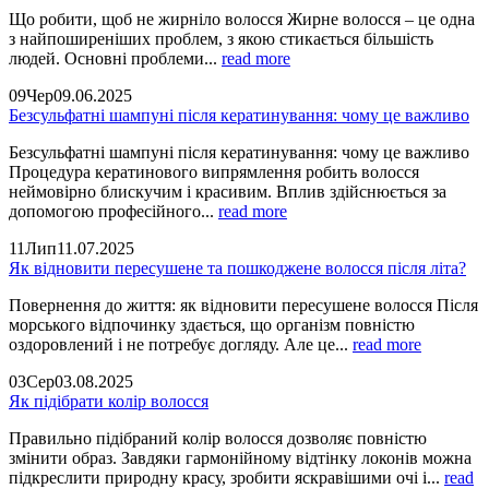
Що робити, щоб не жирніло волосся Жирне волосся – це одна
з найпоширеніших проблем, з якою стикається більшість
людей. Основні проблеми...
read more
09
Чер
09.06.2025
Безсульфатні шампуні після кератинування: чому це важливо
Безсульфатні шампуні після кератинування: чому це важливо
Процедура кератинового випрямлення робить волосся
неймовірно блискучим і красивим. Вплив здійснюється за
допомогою професійного...
read more
11
Лип
11.07.2025
Як відновити пересушене та пошкоджене волосся після літа?
Повернення до життя: як відновити пересушене волосся Після
морського відпочинку здається, що організм повністю
оздоровлений і не потребує догляду. Але це...
read more
03
Сер
03.08.2025
Як підібрати колір волосся
Правильно підібраний колір волосся дозволяє повністю
змінити образ. Завдяки гармонійному відтінку локонів можна
підкреслити природну красу, зробити яскравішими очі і...
read