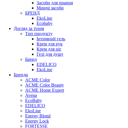
Засоби для прання
Миючі засоби
БРЕНД
EkoLine
Ecobaby
Догляд за тілом
Тип продукту
Інтимний гель
Крем для рук
Крем для ніг
Гелі для душу
Бренд
EDELICO
EkoLine
Бренди
ACME Color
ACME Color Beauty
ACME Home Expert
Avena
EcoBaby
EDELICO
EkoLine
Energy Blond
Energy Lock
FORTESSE