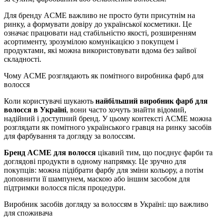
Для бренду ACME важливо не просто бути присутнім на
ринку, а формувати довіру до української косметики. Це
означає працювати над стабільністю якості, розширенням
асортименту, зрозумілою комунікацією з покупцем і
продуктами, які можна використовувати вдома без зайвої
складності.
Чому ACME розглядають як помітного виробника фарб для
волосся
Коли користувачі шукають
найбільший виробник фарб для
волосся в Україні
, вони часто хочуть знайти відомий,
надійний і доступний бренд. У цьому контексті ACME можна
розглядати як помітного українського гравця на ринку засобів
для фарбування та догляду за волоссям.
Бренд ACME для волосся
цікавий тим, що поєднує фарби та
доглядові продукти в одному напрямку. Це зручно для
покупців: можна підібрати фарбу для зміни кольору, а потім
доповнити її шампунем, маскою або іншим засобом для
підтримки волосся після процедури.
Виробник засобів догляду за волоссям в Україні: що важливо
для споживача