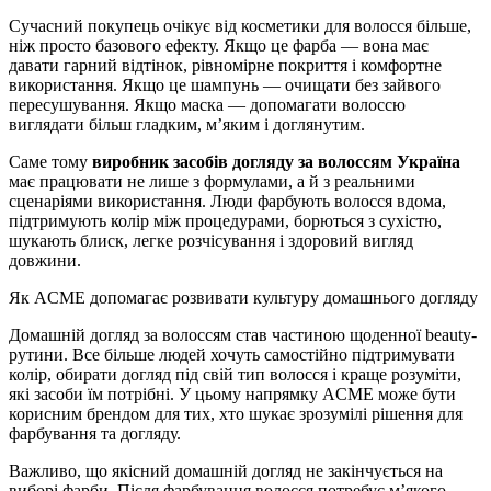
Сучасний покупець очікує від косметики для волосся більше,
ніж просто базового ефекту. Якщо це фарба — вона має
давати гарний відтінок, рівномірне покриття і комфортне
використання. Якщо це шампунь — очищати без зайвого
пересушування. Якщо маска — допомагати волоссю
виглядати більш гладким, м’яким і доглянутим.
Саме тому
виробник засобів догляду за волоссям Україна
має працювати не лише з формулами, а й з реальними
сценаріями використання. Люди фарбують волосся вдома,
підтримують колір між процедурами, борються з сухістю,
шукають блиск, легке розчісування і здоровий вигляд
довжини.
Як ACME допомагає розвивати культуру домашнього догляду
Домашній догляд за волоссям став частиною щоденної beauty-
рутини. Все більше людей хочуть самостійно підтримувати
колір, обирати догляд під свій тип волосся і краще розуміти,
які засоби їм потрібні. У цьому напрямку ACME може бути
корисним брендом для тих, хто шукає зрозумілі рішення для
фарбування та догляду.
Важливо, що якісний домашній догляд не закінчується на
виборі фарби. Після фарбування волосся потребує м’якого