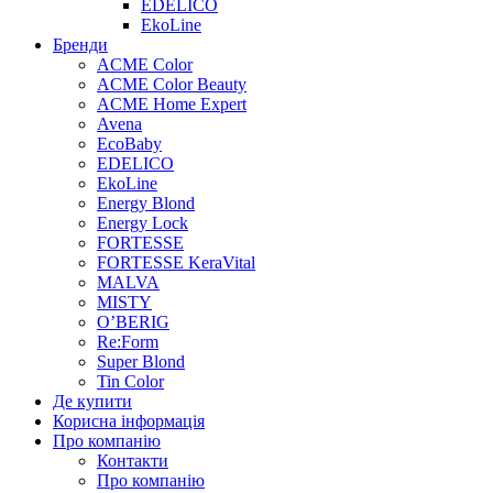
EDELICO
EkoLine
Бренди
ACME Color
ACME Color Beauty
ACME Home Expert
Avena
EcoBaby
EDELICO
EkoLine
Energy Blond
Energy Lock
FORTESSE
FORTESSE KeraVital
MALVA
MISTY
O’BERIG
Re:Form
Super Blond
Tin Color
Де купити
Корисна інформація
Про компанію
Контакти
Про компанію