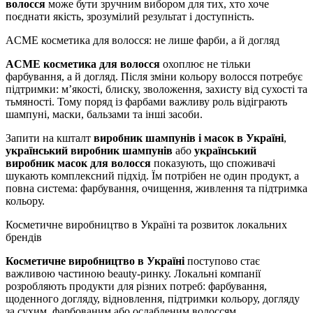
волосся
може бути зручним вибором для тих, хто хоче
поєднати якість, зрозумілий результат і доступність.
ACME косметика для волосся: не лише фарби, а й догляд
ACME косметика для волосся
охоплює не тільки
фарбування, а й догляд. Після зміни кольору волосся потребує
підтримки: м’якості, блиску, зволоження, захисту від сухості та
тьмяності. Тому поряд із фарбами важливу роль відіграють
шампуні, маски, бальзами та інші засоби.
Запити на кшталт
виробник шампунів і масок в Україні
,
український виробник шампунів
або
український
виробник масок для волосся
показують, що споживачі
шукають комплексний підхід. Їм потрібен не один продукт, а
повна система: фарбування, очищення, живлення та підтримка
кольору.
Косметичне виробництво в Україні та розвиток локальних
брендів
Косметичне виробництво в Україні
поступово стає
важливою частиною beauty-ринку. Локальні компанії
розробляють продукти для різних потреб: фарбування,
щоденного догляду, відновлення, підтримки кольору, догляду
за сухим, фарбованим або ослабленим волоссям.