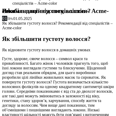
спеціалістів – Acme-color
Як збільшити густоту волосся? Рекомендації від спеціалістів – Acme-color
01
01.05.2025
ТРА
Як збільшити густоту волосся? Рекомендації від спеціалістів –
Acme-color
Як збільшити густоту волосся?
Як відновити густоту волосся в домашніх умовах
Густе, здорове, сяюче волосся – символ краси та
привабливості. Багато жінок і чоловіків прагнуть того, щоб
їхні локони виглядали густими та блискучими. Щоденний
догляд став реальним обрядом, для цього виробники
розробили цілі лінійки живильних масок та сироваток. Як
повернути густоту волосся? Густота визначається кількістю
волосяних фолікулів на одному квадратному сантиметрі шкіри
голови. Середніми показниками є від ста до двохсот волосків,
але такі дані можуть змінюватись в залежності від віку,
генетики, стану здоров’я, харчування, способу життя та
догляду за волоссям. Чим вище дані показники, тим
об’ємнішими і пишнішими виглядають локони. Низькі
властивості щільності можуть бути пов’язані з витонченням