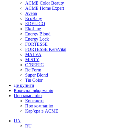
ACME Color Beauty
ACME Home Expert
Avena
EcoBaby
EDELICO
EkoLine
Energy Blond
Energy Lock
FORTESSE
FORTESSE KeraVital
MALVA
MISTY
O’BERIG
Re:Form
Super Blond
Tin Color
Де купити
Корисна інформація
Про компанію
Контакти
Про компанію
Кар’єра в ACME
UA
RU