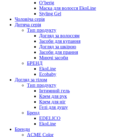
O’berig
Маска для волосся EkoLine
Styling Gel
Чоловіча серія
Дитяча серія
Тип продукту
Догляд за волоссям
Засоби для купання
Догляд за шкірою
Засоби для прання
Миючі засоби
БРЕНД
EkoLine
Ecobaby
Догляд за тілом
Тип продукту
Інтимний гель
Крем для рук
Крем для ніг
Гелі для душу
Бренд
EDELICO
EkoLine
Бренди
ACME Color