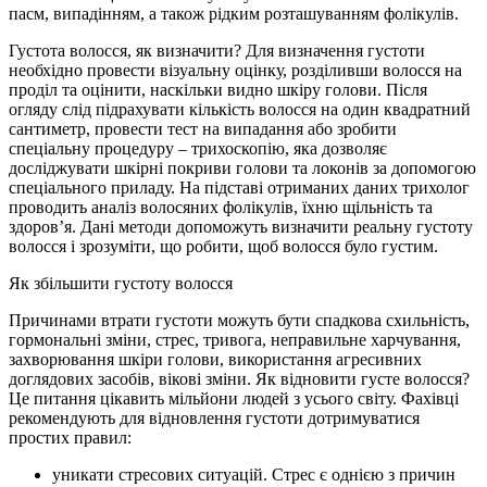
пасм, випадінням, а також рідким розташуванням фолікулів.
Густота волосся, як визначити? Для визначення густоти
необхідно провести візуальну оцінку, розділивши волосся на
проділ та оцінити, наскільки видно шкіру голови. Після
огляду слід підрахувати кількість волосся на один квадратний
сантиметр, провести тест на випадання або зробити
спеціальну процедуру – трихоскопію, яка дозволяє
досліджувати шкірні покриви голови та локонів за допомогою
спеціального приладу. На підставі отриманих даних трихолог
проводить аналіз волосяних фолікулів, їхню щільність та
здоров’я. Дані методи допоможуть визначити реальну густоту
волосся і зрозуміти, що робити, щоб волосся було густим.
Як збільшити густоту волосся
Причинами втрати густоти можуть бути спадкова схильність,
гормональні зміни, стрес, тривога, неправильне харчування,
захворювання шкіри голови, використання агресивних
доглядових засобів, вікові зміни. Як відновити густе волосся?
Це питання цікавить мільйони людей з усього світу. Фахівці
рекомендують для відновлення густоти дотримуватися
простих правил:
уникати стресових ситуацій. Стрес є однією з причин