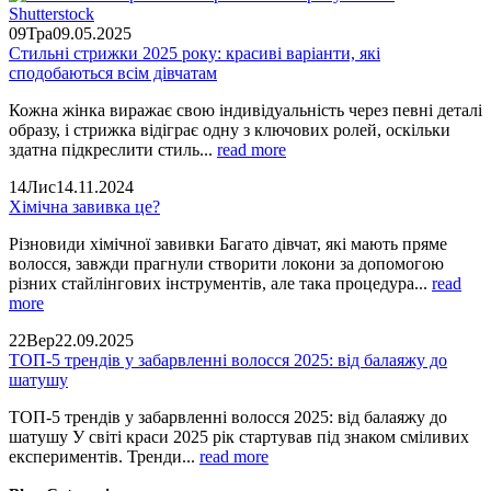
09
Тра
09.05.2025
Стильні стрижки 2025 року: красиві варіанти, які
сподобаються всім дівчатам
Кожна жінка виражає свою індивідуальність через певні деталі
образу, і стрижка відіграє одну з ключових ролей, оскільки
здатна підкреслити стиль...
read more
14
Лис
14.11.2024
Хімічна завивка це?
Різновиди хімічної завивки Багато дівчат, які мають пряме
волосся, завжди прагнули створити локони за допомогою
різних стайлінгових інструментів, але така процедура...
read
more
22
Вер
22.09.2025
ТОП-5 трендів у забарвленні волосся 2025: від балаяжу до
шатушу
ТОП-5 трендів у забарвленні волосся 2025: від балаяжу до
шатушу У світі краси 2025 рік стартував під знаком сміливих
експериментів. Тренди...
read more