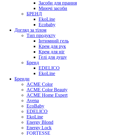
Засоби для прання
Миючі засоби
БРЕНД
EkoLine
Ecobaby
Догляд за тілом
Тип продукту
Інтимний гель
Крем для рук
Крем для ніг
Гелі для душу
Бренд
EDELICO
EkoLine
Бренди
ACME Color
ACME Color Beauty
ACME Home Expert
Avena
EcoBaby
EDELICO
EkoLine
Energy Blond
Energy Lock
FORTESSE