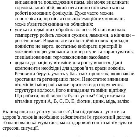
випадання та пошкодження пасм, він може викликати
гормональний збій, який негативно позначається на
роботі волосяних фолікулів. Дуже часто можна
спостерігати, що після сильних емоційних коливань
може з’явитися сивина чи облисіння;
уникати термічних обробок волосся. Вплив високих
температур робить локони сухими, ламкими, а кінчики –
розсіченими. Відмовлятися від стайлінгових приладів
повністю не варто, достатньо вибирати пристрій із
можливістю регулювання температури та користуватися
спеціалізованими термозахисними засобами;
додати до раціону вітаміни для росту волосся. Дані
компоненти необхідні для здоров’я та краси локонів.
Речовини беруть участь у багатьох процесах, включаючи
зростання та регенерацію пасм. Недостатнє вживання
вітамінів і мінералів може призвести до порушення
структури волосся, його випадання та зміни відтінку.
Що робити, щоб волосся було густим? Слід вживати
вітаміни групи А, В, С, D, Е, біотин, цинк, мідь, залізо.
Як покращити густоту волосся? Для підтримки густоти та
здоров’я локонів необхідно забезпечити їм грамотний догляд,
збалансовано харчуватися, мати здоровий сон та мінімізувати
стресові ситуації.