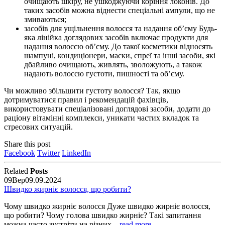
очищають шкіру, не ушкоджуючи коріння локонів. До
таких засобів можна віднести спеціальні ампули, що не
змиваються;
засобів для ущільнення волосся та надання об’єму Будь-
яка лінійка доглядових засобів включає продукти для
надання волоссю об’єму. До такої косметики відносять
шампуні, кондиціонери, маски, спреї та інші засоби, які
дбайливо очищають, живлять, зволожують, а також
надають волоссю густоти, пишності та об’єму.
Чи можливо збільшити густоту волосся? Так, якщо
дотримуватися правил і рекомендацій фахівців,
використовувати спеціалізовані доглядові засоби, додати до
раціону вітамінні комплекси, уникати частих вкладок та
стресових ситуацій.
Share this post
Facebook
Twitter
LinkedIn
Related
Posts
09
Вер
09.09.2024
Швидко жирніє волосся, що робити?
Чому швидко жирніє волосся Дуже швидко жирніє волосся,
що робити? Чому голова швидко жирніє? Такі запитання
можна часто зустріти на різних...
read more