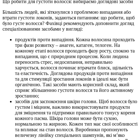
Що робити для густоти волосся: вибираємо доглядові засоби
Більшість людей, які зіткнулися з проблемою випадання або
втрати густоти локонів, задаються питанням: що робити, щоб
було густе волосся? Фахівці рекомендують доповнити догляд
спеціалізованими засобами у вигляді:
продуктів проти випадіння. Кожна волосина проходить
три фази розвитку – анаген, катаген, телоген. На
кожному етапі волосся проходить фазу росту, спокою та
випадання, що є природним процесом. Коли людина
переносить стрес, недосипання, неправильно
харчується, волосся починає втрачати блиск, щільність
та еластичність. Доглядова продукція проти випадіння
та для стимуляції зростання локонів в ідеалі має бути
органічною. Такі засоби мають корисний склад, який
сприяє збільшенню густоти волосся та його активному
зростанню;
засобів для заспокоєння шкіри голови. Щоб волосся було
густим і міцним, важливо використовувати продукти
для зміцнення та підтримки правильного тонусу кореня
кожного пасма. Шкіра голови може бути сухою,
нормальною та жирною. Кожен тип має свої особливості
та впливає на стан волосся. Виробники пропонують
величезну лінійку спеціальних шампунів, які м’яко