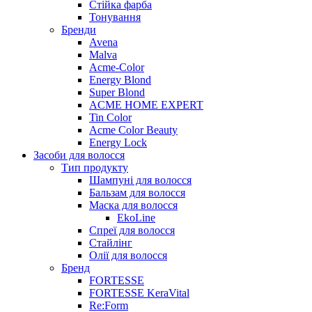
Стійка фарба
Тонування
Бренди
Avena
Malva
Acme-Color
Energy Blond
Super Blond
ACME HOME EXPERT
Tin Color
Acme Color Beauty
Energy Lock
Засоби для волосся
Тип продукту
Шампуні для волосся
Бальзам для волосся
Маска для волосся
EkoLine
Спреї для волосся
Стайлінг
Олії для волосся
Бренд
FORTESSE
FORTESSE KeraVital
Re:Form