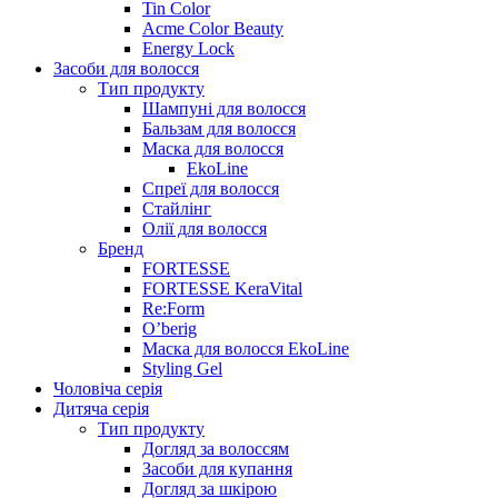
Tin Color
Acme Color Beauty
Energy Lock
Засоби для волосся
Тип продукту
Шампуні для волосся
Бальзам для волосся
Маска для волосся
EkoLine
Спреї для волосся
Стайлінг
Олії для волосся
Бренд
FORTESSE
FORTESSE KeraVital
Re:Form
O’berig
Маска для волосся EkoLine
Styling Gel
Чоловіча серія
Дитяча серія
Тип продукту
Догляд за волоссям
Засоби для купання
Догляд за шкірою