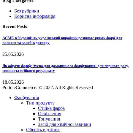
Blog Categories
Без рубрики
Корисна інформація
Recent Posts
ACME в Україні: як український виробник розвиває ринок фарб для
волосся та засобів догляду
25.05.2026
Як обрати фарбу Avena для домашнього фарбування: для першого разу,
сивини та стійкого результату
18.05.2026
Porto eCommerce. © 2022. All Rights Reserved
Фарбування
Тип продукту
Стійка фарба
Освітлення
Тонування
Засіб для хімічної завивки
Оберіть відтінок