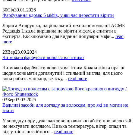
30
Січ
30.01.2026
Фарбування вдома: 5 міфів, у які час перестати вірити
Лариса Андрушко, національний технолог компанії ACME
Редакція Liza.ua вирішила не вірити міфам, а спитати в
експерта. Ексклюзивно для видання популярні міфи...
read
more
23
Вер
23.09.2024
Чи можна фарбувати волосся вагітним?
Чи можна фарбувати волосся вагітним Кожна жінка прагне
щодня хоче мати доглянутий і стильний вигляд, для цього
вона робить манікюр, зачіску,...
read more
03
Бер
03.03.2025
Важливі засоби для догляду за волоссям, про які ви могли не
знати
У холодну пору дуже важливо правильно дбати про волосся й
не нехтувати доглядом. Низька температура, вітер, опади та
відсутність постійного...
read more