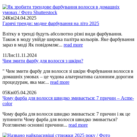
24
Кві
24.04.2025
Гарячі тренди: модне фарбування на літо 2025
Влітку в тренді будуть абсолютно різні види фарбування.
Також в моду увійде широка палітра кольорів. Яке фарбування
зараз в моді Як повідомляє...
read more
11
Лис
11.11.2024
Чим змити фарбу для волосся з шкіри?
" Чим змити фарбу для волосся зі шкіри Фарбування волосся в
домашніх умовах – це чудова альтернатива салонним дорогим
процедурам, яка має...
read more
05
Кві
05.04.2026
Чому фарба для волосся швидко змивається: 7 причин – Acme-
color
Чому фарба для волосся швидко змивається: 7 причин і як це
зупинити Чому фарба для волосся швидко змивається?
Розглянемо основні причини...
read more