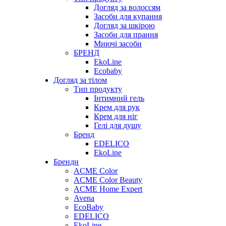
Догляд за волоссям
Засоби для купання
Догляд за шкірою
Засоби для прання
Миючі засоби
БРЕНД
EkoLine
Ecobaby
Догляд за тілом
Тип продукту
Інтимний гель
Крем для рук
Крем для ніг
Гелі для душу
Бренд
EDELICO
EkoLine
Бренди
ACME Color
ACME Color Beauty
ACME Home Expert
Avena
EcoBaby
EDELICO
EkoLine