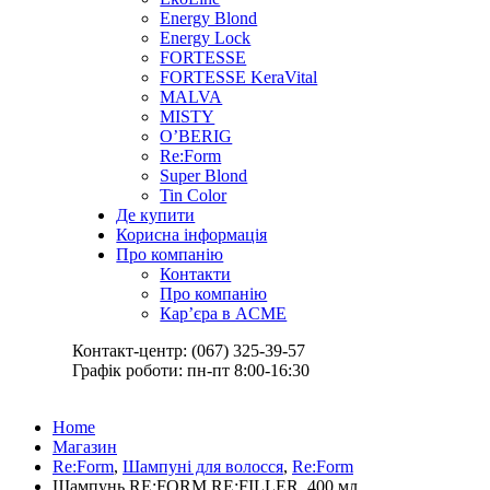
Energy Blond
Energy Lock
FORTESSE
FORTESSE KeraVital
MALVA
MISTY
O’BERIG
Re:Form
Super Blond
Tin Color
Де купити
Корисна інформація
Про компанію
Контакти
Про компанію
Кар’єра в ACME
Контакт-центр: (067) 325-39-57
Графік роботи: пн-пт 8:00-16:30
Home
Магазин
Re:Form
,
Шампуні для волосся
,
Re:Form
Шампунь RE:FORM RE:FILLER, 400 мл