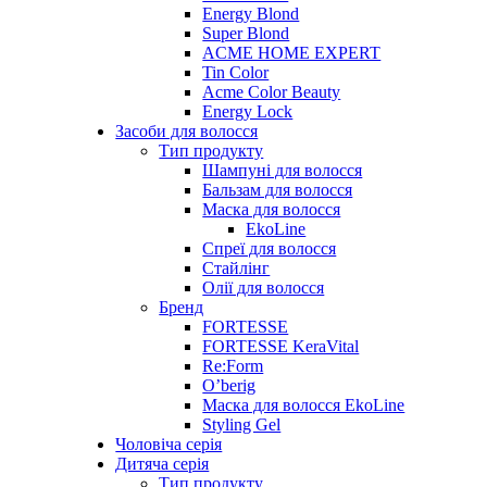
Energy Blond
Super Blond
ACME HOME EXPERT
Tin Color
Acme Color Beauty
Energy Lock
Засоби для волосся
Тип продукту
Шампуні для волосся
Бальзам для волосся
Маска для волосся
EkoLine
Спреї для волосся
Стайлінг
Олії для волосся
Бренд
FORTESSE
FORTESSE KeraVital
Re:Form
O’berig
Маска для волосся EkoLine
Styling Gel
Чоловіча серія
Дитяча серія
Тип продукту