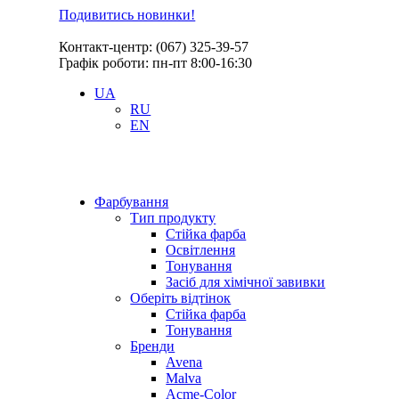
Подивитись новинки!
Контакт-центр: (067) 325-39-57
Графік роботи: пн-пт 8:00-16:30
UA
RU
EN
Фарбування
Тип продукту
Стійка фарба
Освітлення
Тонування
Засіб для хімічної завивки
Оберіть відтінок
Стійка фарба
Тонування
Бренди
Avena
Malva
Acme-Color