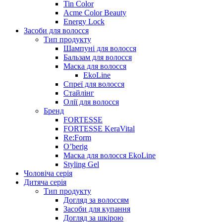
Tin Color
Acme Color Beauty
Energy Lock
Засоби для волосся
Тип продукту
Шампуні для волосся
Бальзам для волосся
Маска для волосся
EkoLine
Спреї для волосся
Стайлінг
Олії для волосся
Бренд
FORTESSE
FORTESSE KeraVital
Re:Form
O’berig
Маска для волосся EkoLine
Styling Gel
Чоловіча серія
Дитяча серія
Тип продукту
Догляд за волоссям
Засоби для купання
Догляд за шкірою