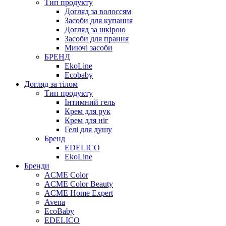
Тип продукту
Догляд за волоссям
Засоби для купання
Догляд за шкірою
Засоби для прання
Миючі засоби
БРЕНД
EkoLine
Ecobaby
Догляд за тілом
Тип продукту
Інтимний гель
Крем для рук
Крем для ніг
Гелі для душу
Бренд
EDELICO
EkoLine
Бренди
ACME Color
ACME Color Beauty
ACME Home Expert
Avena
EcoBaby
EDELICO