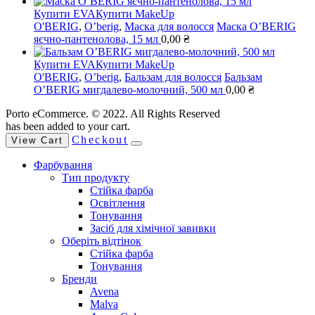
Купити EVA
Купити MakeUp
O'BERIG
,
O’berig
,
Маска для волосся
Маска O’BERIG
яєчно-пантенолова, 15 мл
0,00
₴
Купити EVA
Купити MakeUp
O'BERIG
,
O’berig
,
Бальзам для волосся
Бальзам
O’BERIG мигдалево-молочний, 500 мл
0,00
₴
Porto eCommerce. © 2022. All Rights Reserved
has been added to your cart.
Checkout
View Cart
Фарбування
Тип продукту
Стійка фарба
Освітлення
Тонування
Засіб для хімічної завивки
Оберіть відтінок
Стійка фарба
Тонування
Бренди
Avena
Malva