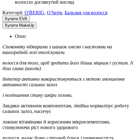
волоссю доглянутий вигляд
Категорії:
O'BERIG
,
O’berig
,
Бальзам для волосся
Купити EVA
Купити MakeUp
Опис
Споконвіку відварами з шишок хмелю і настоями на
виноградній лозі ополіскували
волосся для того, щоб зробити його більш міцним і густим. А
біла глина (каолін)
дотепер активно використовуються з метою зменшення
активності сальних залоз
і поліпшення стану шкіри голови.
Завдяки активним компонентам, лінійка нормалізує роботу
сальних залоз, насичує
локони вітамінами й корисними мікроелементами,
стимулюючи ріст нового здорового
волосся, надає йому сліпучий блиск і шовковистість,