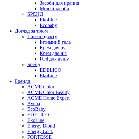
Засоби для прання
Миючі засоби
БРЕНД
EkoLine
Ecobaby
Догляд за тілом
Тип продукту
Інтимний гель
Крем для рук
Крем для ніг
Гелі для душу
Бренд
EDELICO
EkoLine
Бренди
ACME Color
ACME Color Beauty
ACME Home Expert
Avena
EcoBaby
EDELICO
EkoLine
Energy Blond
Energy Lock
FORTESSE