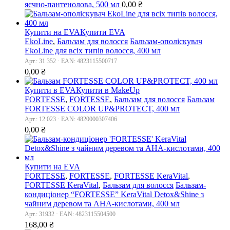
яєчно-пантенолова, 500 мл
0,00
₴
Купити на EVA
Купити EVA
EkoLine
,
Бальзам для волосся
Бальзам-ополіскувач
EkoLine для всіх типів волосся, 400 мл
Арт.: 31 352 · EAN: 4823115500717
0,00
₴
Купити в EVA
Купити в MakeUp
FORTESSE
,
FORTESSE
,
Бальзам для волосся
Бальзам
FORTESSE COLOR UP&PROTECT, 400 мл
Арт.: 12 023 · EAN: 4820000307406
0,00
₴
Купити на EVA
FORTESSE
,
FORTESSE
,
FORTESSE KeraVital
,
FORTESSE KeraVital
,
Бальзам для волосся
Бальзам-
кондиціонер “FORTESSE” KeraVital Detox&Shine з
чайним деревом та AHA-кислотами, 400 мл
Арт.: 31932 · EAN: 4823115504500
168,00
₴