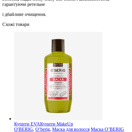
гарантуючи ретельне
і дбайливе очищення.
Схожі товари
Купити EVA
Купити MakeUp
O'BERIG
,
O’berig
,
Маска для волосся
Маска O’BERIG