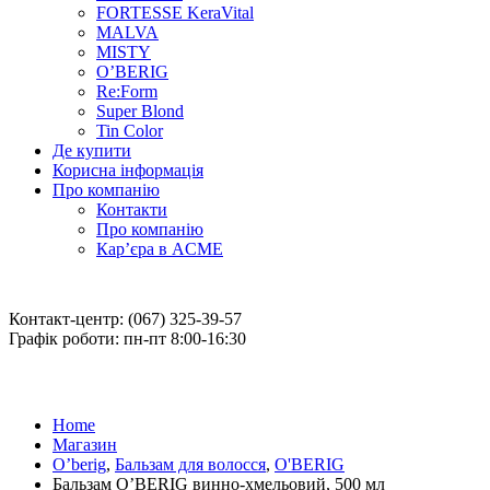
FORTESSE KeraVital
MALVA
MISTY
O’BERIG
Re:Form
Super Blond
Tin Color
Де купити
Корисна інформація
Про компанію
Контакти
Про компанію
Кар’єра в ACME
Контакт-центр: (067) 325-39-57
Графік роботи: пн-пт 8:00-16:30
Home
Магазин
O’berig
,
Бальзам для волосся
,
O'BERIG
Бальзам O’BERIG винно-хмельовий, 500 мл