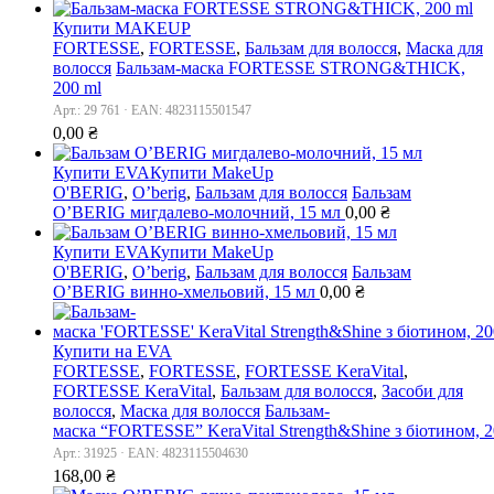
Купити MAKEUP
FORTESSE
,
FORTESSE
,
Бальзам для волосся
,
Маска для
волосся
Бальзам-маска FORTESSE STRONG&THICK,
200 ml
Арт.: 29 761 · EAN: 4823115501547
0,00
₴
Купити EVA
Купити MakeUp
O'BERIG
,
O’berig
,
Бальзам для волосся
Бальзам
O’BERIG мигдалево-молочний, 15 мл
0,00
₴
Купити EVA
Купити MakeUp
O'BERIG
,
O’berig
,
Бальзам для волосся
Бальзам
O’BERIG винно-хмельовий, 15 мл
0,00
₴
Купити на EVA
FORTESSE
,
FORTESSE
,
FORTESSE KeraVital
,
FORTESSE KeraVital
,
Бальзам для волосся
,
Засоби для
волосся
,
Маска для волосся
Бальзам-
маска “FORTESSE” KeraVital Strength&Shine з біотином, 
Арт.: 31925 · EAN: 4823115504630
168,00
₴