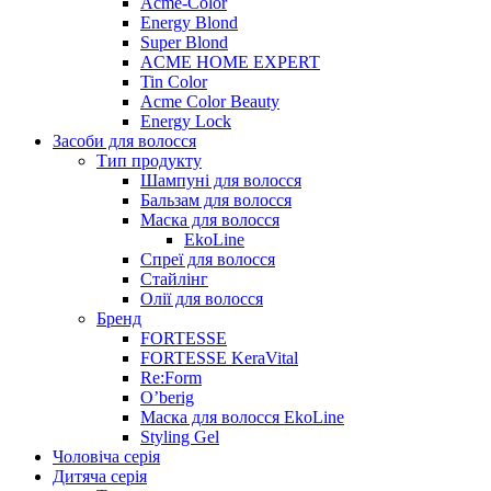
Acme-Color
Energy Blond
Super Blond
ACME HOME EXPERT
Tin Color
Acme Color Beauty
Energy Lock
Засоби для волосся
Тип продукту
Шампуні для волосся
Бальзам для волосся
Маска для волосся
EkoLine
Спреї для волосся
Стайлінг
Олії для волосся
Бренд
FORTESSE
FORTESSE KeraVital
Re:Form
O’berig
Маска для волосся EkoLine
Styling Gel
Чоловіча серія
Дитяча серія