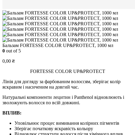
Бальзам FORTESSE COLOR UP&PROTECT, 1000 мл
0
out of 5
0,00
₴
FORTESSE COLOR UP&PROTECT
Лінія для догляду за фарбованим волоссям, зберігає колір
яскравим і насиченим на довгий час.
Натуральні компоненти лецитин і Panthenol відновлюють і
зволожують волосся по всій довжині.
ВПЛИВ:
Уповільнює процес вимивання колірних пігментів
Зберігає початкову яскравість кольору
Відновлює структуру волосся після хімічного вплив