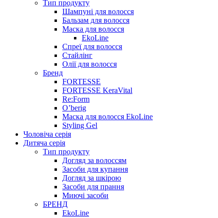
Тип продукту
Шампуні для волосся
Бальзам для волосся
Маска для волосся
EkoLine
Спреї для волосся
Стайлінг
Олії для волосся
Бренд
FORTESSE
FORTESSE KeraVital
Re:Form
O’berig
Маска для волосся EkoLine
Styling Gel
Чоловіча серія
Дитяча серія
Тип продукту
Догляд за волоссям
Засоби для купання
Догляд за шкірою
Засоби для прання
Миючі засоби
БРЕНД
EkoLine