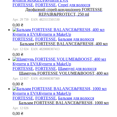
Купити MAKEUP
Купити EVA
FORTESSE
,
FORTESSE
,
Спреї для волосся
Двофазний спрей-кондиціонер FORTESSE
REPAIR&PROTECT, 250 ml
Арт.: 29 759 · EAN: 4823115501530
0,00
₴
Купити в EVA
Купити в MakeUp
FORTESSE
,
FORTESSE
,
Бальзам для волосся
Бальзам FORTESSE BALANCE&FRESH, 400 мл
Арт.: 12 024 · EAN: 4820000307413
0,00
₴
Купити в EVA
Купити в MakeUp
FORTESSE
,
FORTESSE
,
Шампуні для волосся
Шампунь FORTESSE VOLUME&BOOST, 400 мл
Арт.: 12 017 · EAN: 4820000307369
0,00
₴
Купити в EVA
Купити в MakeUp
FORTESSE
,
FORTESSE
,
Бальзам для волосся
Бальзам FORTESSE BALANCE&FRESH, 1000 мл
Арт.: 12 026
0,00
₴