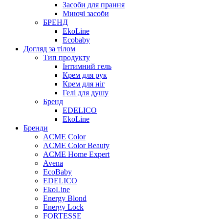
Засоби для прання
Миючі засоби
БРЕНД
EkoLine
Ecobaby
Догляд за тілом
Тип продукту
Інтимний гель
Крем для рук
Крем для ніг
Гелі для душу
Бренд
EDELICO
EkoLine
Бренди
ACME Color
ACME Color Beauty
ACME Home Expert
Avena
EcoBaby
EDELICO
EkoLine
Energy Blond
Energy Lock
FORTESSE