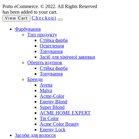
Porto eCommerce. © 2022. All Rights Reserved
has been added to your cart.
Checkout
View Cart
Фарбування
Тип продукту
Стійка фарба
Освітлення
Тонування
Засіб для хімічної завивки
Оберіть відтінок
Стійка фарба
Тонування
Бренди
Avena
Malva
Acme-Color
Energy Blond
Super Blond
ACME HOME EXPERT
Tin Color
Acme Color Beauty
Energy Lock
Засоби для волосся