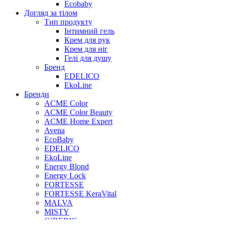
Ecobaby
Догляд за тілом
Тип продукту
Інтимний гель
Крем для рук
Крем для ніг
Гелі для душу
Бренд
EDELICO
EkoLine
Бренди
ACME Color
ACME Color Beauty
ACME Home Expert
Avena
EcoBaby
EDELICO
EkoLine
Energy Blond
Energy Lock
FORTESSE
FORTESSE KeraVital
MALVA
MISTY
O’BERIG