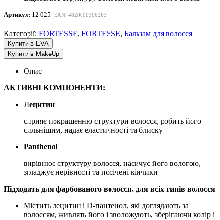
Артикул:
12 025
EAN: 4820000306263
Категорії:
FORTESSE
,
FORTESSE
,
Бальзам для волосся
Купити в EVA
Купити в MakeUp
Опис
АКТИВНІ КОМПОНЕНТИ:
Лецитин
сприяє покращенню структури волосся, робить його
сильнішим, надає еластичності та блиску
Panthenol
вирівнює структуру волосся, насичує його вологою,
згладжує нерівності та посічені кінчики
Підходить для фарбованого волосся, для всіх типів волосся
Містить лецитин і D-пантенол, які доглядають за
волоссям, живлять його і зволожують, зберігаючи колір і