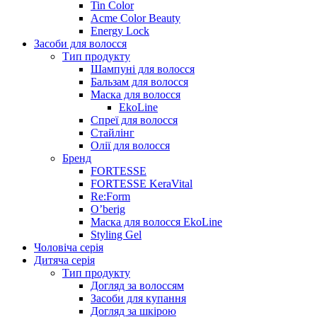
Tin Color
Acme Color Beauty
Energy Lock
Засоби для волосся
Тип продукту
Шампуні для волосся
Бальзам для волосся
Маска для волосся
EkoLine
Спреї для волосся
Стайлінг
Олії для волосся
Бренд
FORTESSE
FORTESSE KeraVital
Re:Form
O’berig
Маска для волосся EkoLine
Styling Gel
Чоловіча серія
Дитяча серія
Тип продукту
Догляд за волоссям
Засоби для купання
Догляд за шкірою