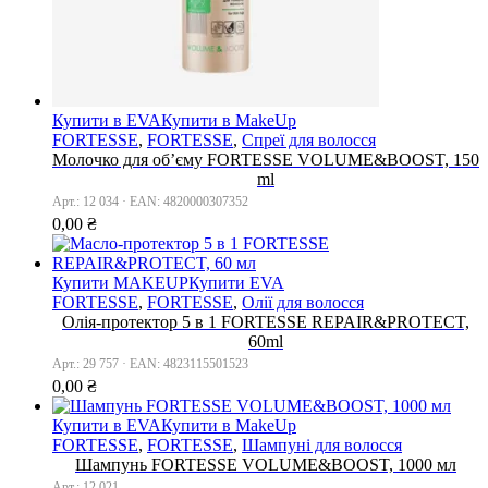
Купити в EVA
Купити в MakeUp
FORTESSE
,
FORTESSE
,
Спреї для волосся
Молочко для об’єму FORTESSE VOLUME&BOOST, 150
ml
Арт.: 12 034 · EAN: 4820000307352
0,00
₴
Купити MAKEUP
Купити EVA
FORTESSE
,
FORTESSE
,
Олії для волосся
Олія-протектор 5 в 1 FORTESSE REPAIR&PROTECT,
60ml
Арт.: 29 757 · EAN: 4823115501523
0,00
₴
Купити в EVA
Купити в MakeUp
FORTESSE
,
FORTESSE
,
Шампуні для волосся
Шампунь FORTESSE VOLUME&BOOST, 1000 мл
Арт.: 12 021