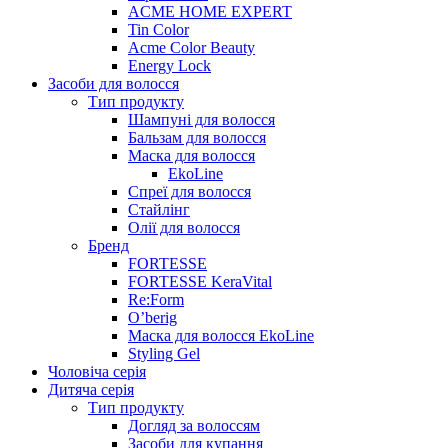
ACME HOME EXPERT
Tin Color
Acme Color Beauty
Energy Lock
Засоби для волосся
Тип продукту
Шампуні для волосся
Бальзам для волосся
Маска для волосся
EkoLine
Спреї для волосся
Стайлінг
Олії для волосся
Бренд
FORTESSE
FORTESSE KeraVital
Re:Form
O’berig
Маска для волосся EkoLine
Styling Gel
Чоловіча серія
Дитяча серія
Тип продукту
Догляд за волоссям
Засоби для купання