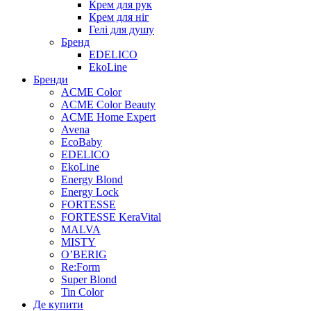
Крем для рук
Крем для ніг
Гелі для душу
Бренд
EDELICO
EkoLine
Бренди
ACME Color
ACME Color Beauty
ACME Home Expert
Avena
EcoBaby
EDELICO
EkoLine
Energy Blond
Energy Lock
FORTESSE
FORTESSE KeraVital
MALVA
MISTY
O’BERIG
Re:Form
Super Blond
Tin Color
Де купити