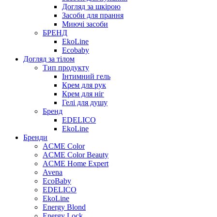
Догляд за шкірою
Засоби для прання
Миючі засоби
БРЕНД
EkoLine
Ecobaby
Догляд за тілом
Тип продукту
Інтимний гель
Крем для рук
Крем для ніг
Гелі для душу
Бренд
EDELICO
EkoLine
Бренди
ACME Color
ACME Color Beauty
ACME Home Expert
Avena
EcoBaby
EDELICO
EkoLine
Energy Blond
Energy Lock