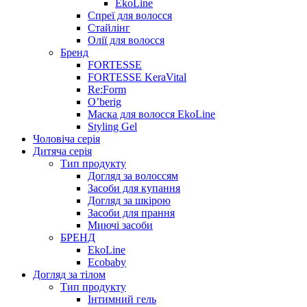
EkoLine
Спреї для волосся
Стайлінг
Олії для волосся
Бренд
FORTESSE
FORTESSE KeraVital
Re:Form
O’berig
Маска для волосся EkoLine
Styling Gel
Чоловіча серія
Дитяча серія
Тип продукту
Догляд за волоссям
Засоби для купання
Догляд за шкірою
Засоби для прання
Миючі засоби
БРЕНД
EkoLine
Ecobaby
Догляд за тілом
Тип продукту
Інтимний гель