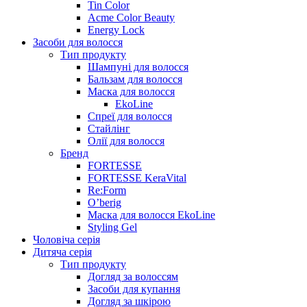
Tin Color
Acme Color Beauty
Energy Lock
Засоби для волосся
Тип продукту
Шампуні для волосся
Бальзам для волосся
Маска для волосся
EkoLine
Спреї для волосся
Стайлінг
Олії для волосся
Бренд
FORTESSE
FORTESSE KeraVital
Re:Form
O’berig
Маска для волосся EkoLine
Styling Gel
Чоловіча серія
Дитяча серія
Тип продукту
Догляд за волоссям
Засоби для купання
Догляд за шкірою