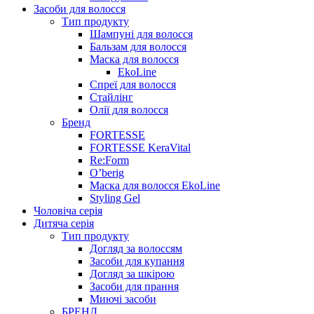
Засоби для волосся
Тип продукту
Шампуні для волосся
Бальзам для волосся
Маска для волосся
EkoLine
Спреї для волосся
Стайлінг
Олії для волосся
Бренд
FORTESSE
FORTESSE KeraVital
Re:Form
O’berig
Маска для волосся EkoLine
Styling Gel
Чоловіча серія
Дитяча серія
Тип продукту
Догляд за волоссям
Засоби для купання
Догляд за шкірою
Засоби для прання
Миючі засоби
БРЕНД