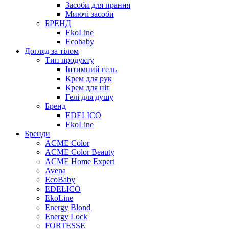
Засоби для прання
Миючі засоби
БРЕНД
EkoLine
Ecobaby
Догляд за тілом
Тип продукту
Інтимний гель
Крем для рук
Крем для ніг
Гелі для душу
Бренд
EDELICO
EkoLine
Бренди
ACME Color
ACME Color Beauty
ACME Home Expert
Avena
EcoBaby
EDELICO
EkoLine
Energy Blond
Energy Lock
FORTESSE