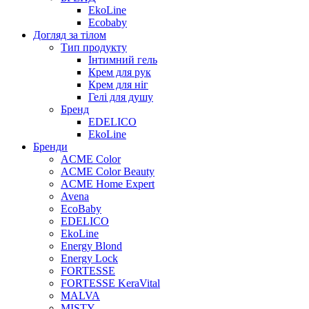
EkoLine
Ecobaby
Догляд за тілом
Тип продукту
Інтимний гель
Крем для рук
Крем для ніг
Гелі для душу
Бренд
EDELICO
EkoLine
Бренди
ACME Color
ACME Color Beauty
ACME Home Expert
Avena
EcoBaby
EDELICO
EkoLine
Energy Blond
Energy Lock
FORTESSE
FORTESSE KeraVital
MALVA
MISTY