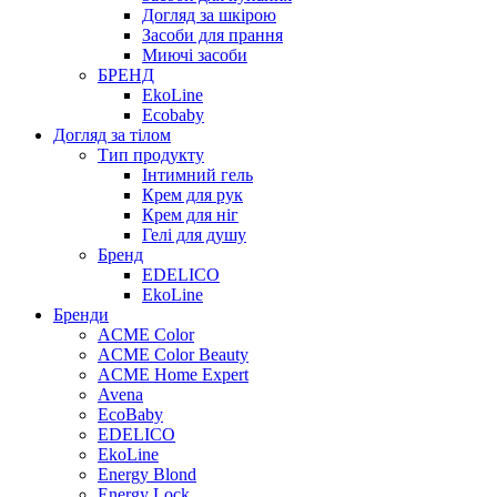
Догляд за шкірою
Засоби для прання
Миючі засоби
БРЕНД
EkoLine
Ecobaby
Догляд за тілом
Тип продукту
Інтимний гель
Крем для рук
Крем для ніг
Гелі для душу
Бренд
EDELICO
EkoLine
Бренди
ACME Color
ACME Color Beauty
ACME Home Expert
Avena
EcoBaby
EDELICO
EkoLine
Energy Blond
Energy Lock