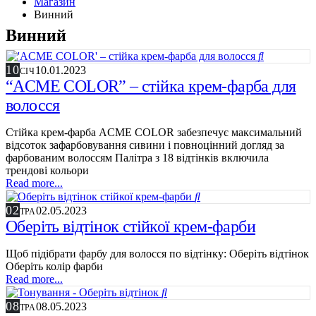
Магазин
Винний
Винний
10
10.01.2023
СІЧ
“ACME COLOR” – cтійка крем-фарба для
волосся
Стійка крем-фарба ACME COLOR забезпечує максимальний
відсоток зафарбовування сивини і повноцінний догляд за
фарбованим волоссям Палітра з 18 відтінків включила
трендові кольори
Read more...
02
02.05.2023
ТРА
Оберіть відтінок стійкої крем-фарби
Щоб підібрати фарбу для волосся по відтінку: Оберіть відтінок
Оберіть колір фарби
Read more...
08
08.05.2023
ТРА