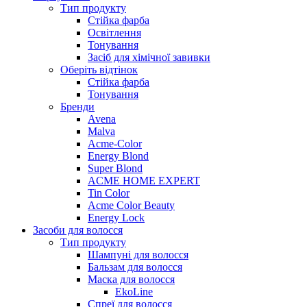
Тип продукту
Стійка фарба
Освітлення
Тонування
Засіб для хімічної завивки
Оберіть відтінок
Стійка фарба
Тонування
Бренди
Avena
Malva
Acme-Color
Energy Blond
Super Blond
ACME HOME EXPERT
Tin Color
Acme Color Beauty
Energy Lock
Засоби для волосся
Тип продукту
Шампуні для волосся
Бальзам для волосся
Маска для волосся
EkoLine
Спреї для волосся