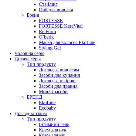
Стайлінг
Олії для волосся
Бренд
FORTESSE
FORTESSE KeraVital
Re:Form
O’berig
Маска для волосся EkoLine
Styling Gel
Чоловіча серія
Дитяча серія
Тип продукту
Догляд за волоссям
Засоби для купання
Догляд за шкірою
Засоби для прання
Миючі засоби
БРЕНД
EkoLine
Ecobaby
Догляд за тілом
Тип продукту
Інтимний гель
Крем для рук
Крем для ніг