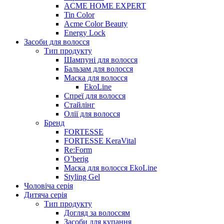
ACME HOME EXPERT
Tin Color
Acme Color Beauty
Energy Lock
Засоби для волосся
Тип продукту
Шампуні для волосся
Бальзам для волосся
Маска для волосся
EkoLine
Спреї для волосся
Стайлінг
Олії для волосся
Бренд
FORTESSE
FORTESSE KeraVital
Re:Form
O’berig
Маска для волосся EkoLine
Styling Gel
Чоловіча серія
Дитяча серія
Тип продукту
Догляд за волоссям
Засоби для купання