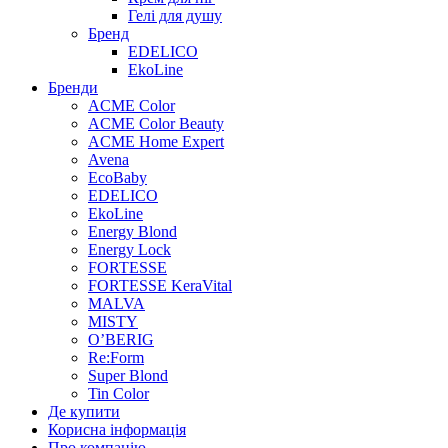
Гелі для душу
Бренд
EDELICO
EkoLine
Бренди
ACME Color
ACME Color Beauty
ACME Home Expert
Avena
EcoBaby
EDELICO
EkoLine
Energy Blond
Energy Lock
FORTESSE
FORTESSE KeraVital
MALVA
MISTY
O’BERIG
Re:Form
Super Blond
Tin Color
Де купити
Корисна інформація
Про компанію