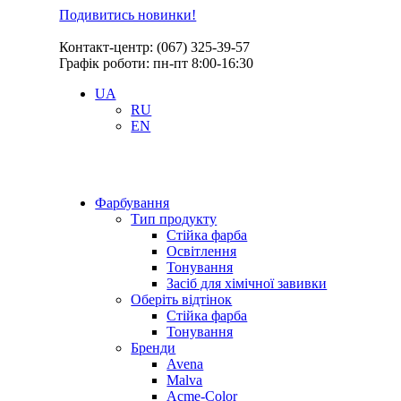
Подивитись новинки!
Контакт-центр: (067) 325-39-57
Графік роботи: пн-пт 8:00-16:30
UA
RU
EN
Фарбування
Тип продукту
Стійка фарба
Освітлення
Тонування
Засіб для хімічної завивки
Оберіть відтінок
Стійка фарба
Тонування
Бренди
Avena
Malva
Acme-Color