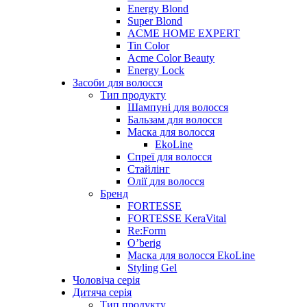
Energy Blond
Super Blond
ACME HOME EXPERT
Tin Color
Acme Color Beauty
Energy Lock
Засоби для волосся
Тип продукту
Шампуні для волосся
Бальзам для волосся
Маска для волосся
EkoLine
Спреї для волосся
Стайлінг
Олії для волосся
Бренд
FORTESSE
FORTESSE KeraVital
Re:Form
O’berig
Маска для волосся EkoLine
Styling Gel
Чоловіча серія
Дитяча серія
Тип продукту