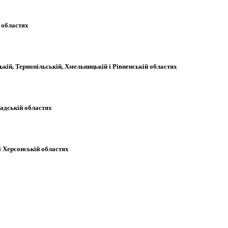
 областях
ькій, Тернопільській, Хмельницькій і Рівненській областях
радській областях
і Херсонській областях