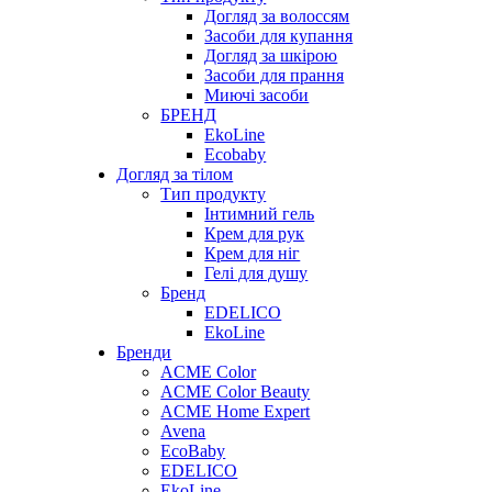
Догляд за волоссям
Засоби для купання
Догляд за шкірою
Засоби для прання
Миючі засоби
БРЕНД
EkoLine
Ecobaby
Догляд за тілом
Тип продукту
Інтимний гель
Крем для рук
Крем для ніг
Гелі для душу
Бренд
EDELICO
EkoLine
Бренди
ACME Color
ACME Color Beauty
ACME Home Expert
Avena
EcoBaby
EDELICO
EkoLine