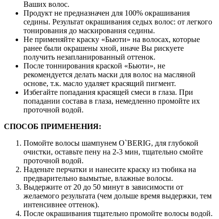
Ваших волос.
Продукт не предназначен для 100% окрашивания
седины. Результат окрашивания седых волос: от легкого
тонирования до маскирования седины.
Не применяйте краску «Бьюти» на волосах, которые
ранее были окрашены хной, иначе Вы рискуете
получить незапланированный оттенок.
После тоннирования краской «Бьюти», не
рекомендуется делать маски для волос на масляной
основе, т.к. масло удаляет красящий пигмент.
Избегайте попадания красящей смеси в глаза. При
попадании состава в глаза, немедленно промойте их
проточной водой.
СПОСОБ ПРИМЕНЕНИЯ:
Помойте волосы шампунем O`BERIG, для глубокой
очистки, оставьте пену на 2-3 мин, тщательно смойте
проточной водой.
Наденьте перчатки и нанесите краску из тюбика на
предварительно вымытые, влажные волосы.
Выдержите от 20 до 50 минут в зависимости от
желаемого результата (чем дольше время выдержки, тем
интенсивнее оттенок).
После окрашивания тщательно промойте волосы водой.