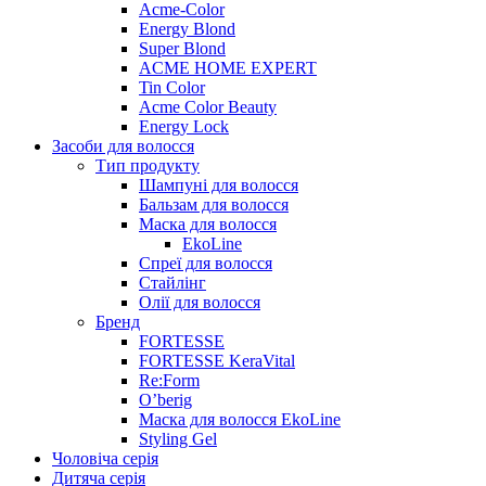
Acme-Color
Energy Blond
Super Blond
ACME HOME EXPERT
Tin Color
Acme Color Beauty
Energy Lock
Засоби для волосся
Тип продукту
Шампуні для волосся
Бальзам для волосся
Маска для волосся
EkoLine
Спреї для волосся
Стайлінг
Олії для волосся
Бренд
FORTESSE
FORTESSE KeraVital
Re:Form
O’berig
Маска для волосся EkoLine
Styling Gel
Чоловіча серія
Дитяча серія