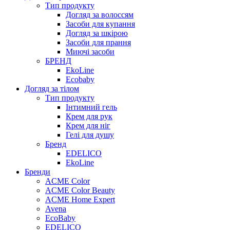
Тип продукту
Догляд за волоссям
Засоби для купання
Догляд за шкірою
Засоби для прання
Миючі засоби
БРЕНД
EkoLine
Ecobaby
Догляд за тілом
Тип продукту
Інтимний гель
Крем для рук
Крем для ніг
Гелі для душу
Бренд
EDELICO
EkoLine
Бренди
ACME Color
ACME Color Beauty
ACME Home Expert
Avena
EcoBaby
EDELICO