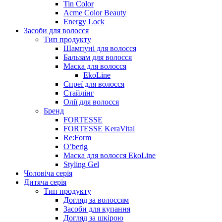
Tin Color
Acme Color Beauty
Energy Lock
Засоби для волосся
Тип продукту
Шампуні для волосся
Бальзам для волосся
Маска для волосся
EkoLine
Спреї для волосся
Стайлінг
Олії для волосся
Бренд
FORTESSE
FORTESSE KeraVital
Re:Form
O’berig
Маска для волосся EkoLine
Styling Gel
Чоловіча серія
Дитяча серія
Тип продукту
Догляд за волоссям
Засоби для купання
Догляд за шкірою