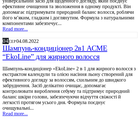
універсальний засіб для щоденного догляду, який поєднує
ефективне очищення та зволоження в одному продукті. Він
допомагає підтримувати природний баланс волосся, роблячи
його м’яким, гладким і доглянутим. Формула з натуральними
компонентами забезпечує...
Read more...
04
04.08.2022
СЕР
Шампунь-кондиціонер 2в1 ACME
“EkoLine” для жирного волосся
Шампунь-кондиціонер «EkoLine» 2 в 1 для жирного волосся з
екстрактом календули та олією насіння льону створений для
ефективного догляду за волоссям, схильним до швидкого
забруднення. Засіб делікатно очищає, допомагає
контролювати вироблення себуму та підтримує природний
баланс шкіри голови, забезпечуючи відчуття свіжості й
легкості протягом усього дня. Формула поєднує
очищувальні...
Read more...