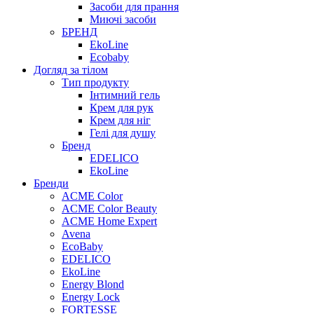
Засоби для прання
Миючі засоби
БРЕНД
EkoLine
Ecobaby
Догляд за тілом
Тип продукту
Інтимний гель
Крем для рук
Крем для ніг
Гелі для душу
Бренд
EDELICO
EkoLine
Бренди
ACME Color
ACME Color Beauty
ACME Home Expert
Avena
EcoBaby
EDELICO
EkoLine
Energy Blond
Energy Lock
FORTESSE