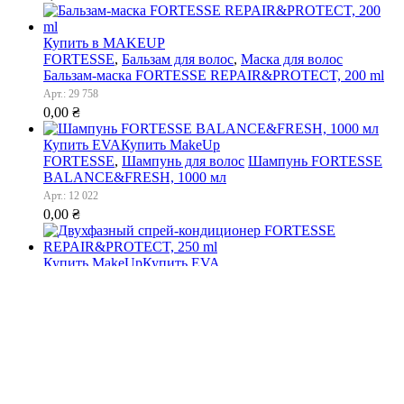
Купить в MAKEUP
FORTESSE
,
Бальзам для волос
,
Маска для волос
Бальзам-маска FORTESSE REPAIR&PROTECT, 200 ml
Арт.: 29 758
0,00
₴
Купить EVA
Купить MakeUp
FORTESSE
,
Шампунь для волос
Шампунь FORTESSE
BALANCE&FRESH, 1000 мл
Арт.: 12 022
0,00
₴
Купить MakeUp
Купить EVA
FORTESSE
,
Спреи для волос
Двухфазный спрей-
кондиционер FORTESSE REPAIR&PROTECT, 250 ml
Арт.: 29 759
0,00
₴
Porto eCommerce. © 2022. All Rights Reserved
has been added to your cart.
Checkout
View Cart