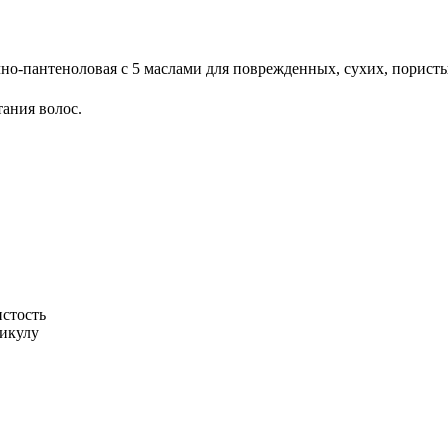
о-пантеноловая с 5 маслами для поврежденных, сухих, порист
ания волос.
истость
тикулу