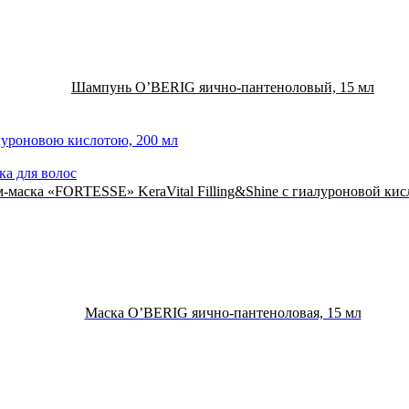
Шампунь O’BERIG яично-пантеноловый, 15 мл
ка для волос
м-маска «FORTESSE» KeraVital Filling&Shine с гиалуроновой кис
Маска O’BERIG яично-пантеноловая, 15 мл