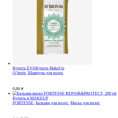
Купить EVA
Купить MakeUp
O’berig
,
Шампунь для волос
0,00
₴
Купить в MAKEUP
FORTESSE
,
Бальзам для волос
,
Маска для волос