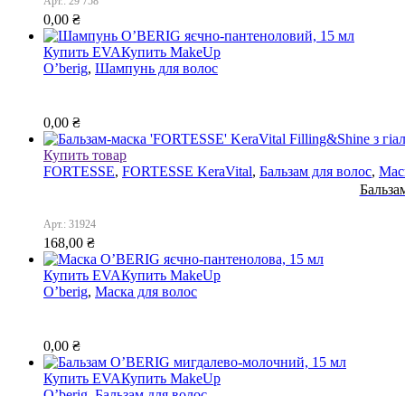
Арт.: 29 758
0,00
₴
Купить EVA
Купить MakeUp
O’berig
,
Шампунь для волос
0,00
₴
Купить товар
FORTESSE
,
FORTESSE KeraVital
,
Бальзам для волос
,
Мас
Бальза
Арт.: 31924
168,00
₴
Купить EVA
Купить MakeUp
O’berig
,
Маска для волос
0,00
₴
Купить EVA
Купить MakeUp
O’berig
,
Бальзам для волос