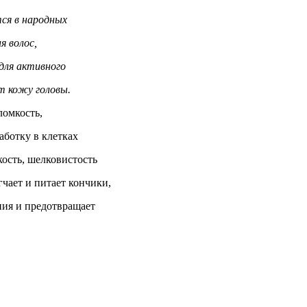
ся в народных
я волос,
для активного
т кожу головы.
ломкость,
аботку в клетках
кость, шелковистость
гчает и питает кончики,
ния и предотвращает