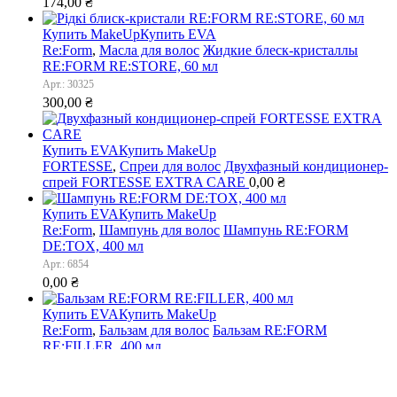
174,00
₴
Купить MakeUp
Купить EVA
Re:Form
,
Масла для волос
Жидкие блеск-кристаллы
RE:FORM RE:STORE, 60 мл
Арт.: 30325
300,00
₴
Купить EVA
Купить MakeUp
FORTESSE
,
Спреи для волос
Двухфазный кондиционер-
спрей FORTESSE EXTRA CARE
0,00
₴
Купить EVA
Купить MakeUp
Re:Form
,
Шампунь для волос
Шампунь RE:FORM
DE:TOX, 400 мл
Арт.: 6854
0,00
₴
Купить EVA
Купить MakeUp
Re:Form
,
Бальзам для волос
Бальзам RE:FORM
RE:FILLER, 400 мл
Арт.: 6847
0,00
₴