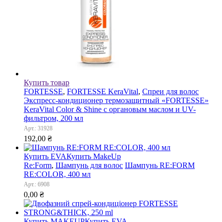
Купить товар
FORTESSE
,
FORTESSE KeraVital
,
Спреи для волос
Экспресс-кондиционер термозащитный «FORTESSE»
KeraVital Color & Shine с органовым маслом и UV-
фильтром, 200 мл
Арт.: 31928
192,00
₴
Купить EVA
Купить MakeUp
Re:Form
,
Шампунь для волос
Шампунь RE:FORM
RE:COLOR, 400 мл
Арт.: 6908
0,00
₴
Купить MAKEUP
Купить EVA