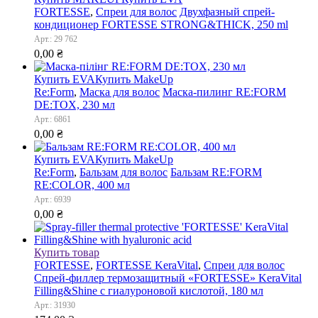
FORTESSE
,
Спреи для волос
Двухфазный спрей-
кондиционер FORTESSE STRONG&THICK, 250 ml
Арт.: 29 762
0,00
₴
Купить EVA
Купить MakeUp
Re:Form
,
Маска для волос
Маска-пилинг RE:FORM
DE:TOX, 230 мл
Арт.: 6861
0,00
₴
Купить EVA
Купить MakeUp
Re:Form
,
Бальзам для волос
Бальзам RE:FORM
RE:COLOR, 400 мл
Арт.: 6939
0,00
₴
Купить товар
FORTESSE
,
FORTESSE KeraVital
,
Спреи для волос
Спрей-филлер термозащитный «FORTESSE» KeraVital
Filling&Shine с гиалуроновой кислотой, 180 мл
Арт.: 31930