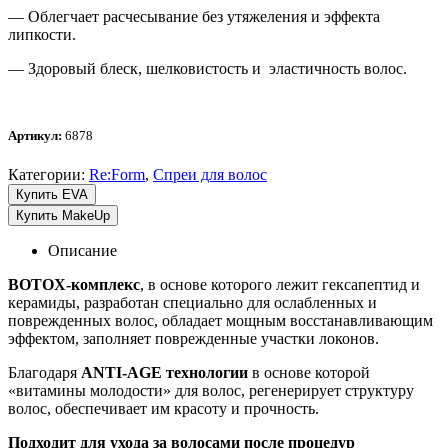
— Облегчает расчесывание без утяжеления и эффекта
липкости.
— Здоровый блеск, шелковистость и эластичность волос.
Артикул:
6878
Категории:
Re:Form
,
Спреи для волос
Купить EVA
Купить MakeUp
Описание
BOTOХ-комплекс
, в основе которого лежит гексапептид и
керамиды, разработан специально для ослабленных и
поврежденных волос, обладает мощным восстанавливающим
эффектом, заполняет поврежденные участки локонов.
Благодаря
ANTI-AGE технологии
в основе которой
«витамины молодости» для волос, регенерирует структуру
волос, обеспечивает им красоту и прочность.
Подходит для ухода за волосами после процедур