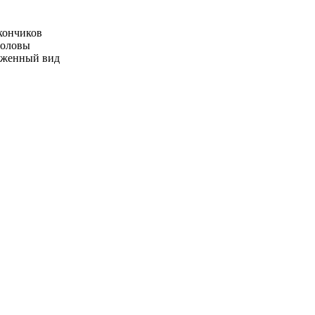
 кончиков
головы
хоженный вид