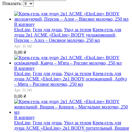
Показать:
В корзину
EkoLine
,
Гели для душа
,
Уход за телом
Крем-гель для
душа 2в1 ACME «EkoLine» BODY увлажняющий,
Персик – Алоэ – Овсяное молочко, 250 мл
Арт.: 31 342
0,00
₴
В корзину
EkoLine
,
Гели для душа
,
Уход за телом
Крем-гель для
душа ACME «EkoLine» 2в1 BODY освежающий, Арбуз
– Мята – Рисовое молочко, 250 мл
Арт.: 31 341
0,00
₴
В корзину
EkoLine
,
Гели для душа
,
Уход за телом
Крем-гель для
душа ACME «EkoLine» 2в1 BODY питательный, Вишня