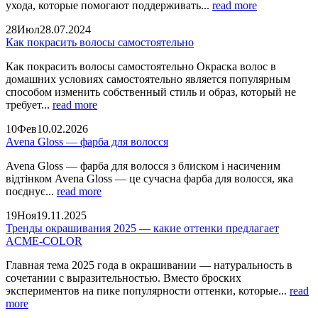
ухода, которые помогают поддерживать...
read more
28
Июл
28.07.2024
Как покрасить волосы самостоятельно
Как покрасить волосы самостоятельно Окраска волос в
домашних условиях самостоятельно является популярным
способом изменить собственный стиль и образ, который не
требует...
read more
10
Фев
10.02.2026
Avena Gloss — фарба для волосся
Avena Gloss — фарба для волосся з блиском і насиченим
відтінком Avena Gloss — це сучасна фарба для волосся, яка
поєднує...
read more
19
Ноя
19.11.2025
Тренды окрашивания 2025 — какие оттенки предлагает
ACME-COLOR
Главная тема 2025 года в окрашивании — натуральность в
сочетании с выразительностью. Вместо броских
экспериментов на пике популярности оттенки, которые...
read
more